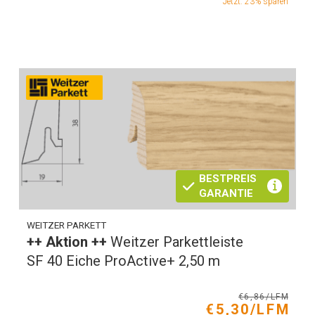
Jetzt: 23% sparen
BESTPREIS
GARANTIE
WEITZER PARKETT
++ Aktion ++
Weitzer Parkettleiste
SF 40 Eiche ProActive+ 2,50 m
€6,86/LFM
€5,30/LFM