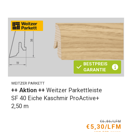
BESTPREIS
GARANTIE
WEITZER PARKETT
++ Aktion ++
Weitzer Parkettleiste
SF 40 Eiche Kaschmir ProActive+
2,50 m
€6,86/LFM
€5,30/LFM