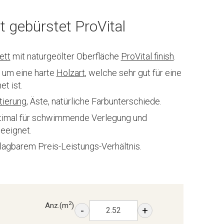
t gebürstet ProVital
ett
mit naturgeölter Oberfläche
ProVital finish
.
h um eine harte
Holzart
, welche sehr gut für eine
t ist.
tierung
, Äste, natürliche Farbunterschiede.
ptimal für schwimmende Verlegung und
geeignet.
lagbarem Preis-Leistungs-Verhältnis.
2
Anz.
(m
)
-
+