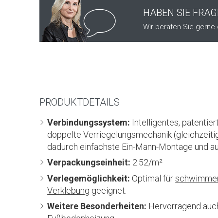
HABEN SIE FRA
Wir beraten Sie gerne 
PRODUKTDETAILS
Verbindungssystem:
Intelligentes, patenti
doppelte Verriegelungsmechanik (gleichzeitig
dadurch einfachste Ein-Mann-Montage und au
Verpackungseinheit:
2.52/m²
Verlegemöglichkeit:
Optimal für
schwimmen
Verklebung
geeignet.
Weitere Besonderheiten:
Hervorragend auch