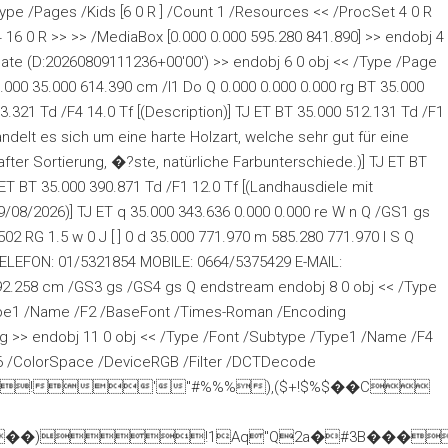
Type /Pages /Kids [6 0 R ] /Count 1 /Resources << /ProcSet 4 0 R
4 16 0 R >> >> /MediaBox [0.000 0.000 595.280 841.890] >> endobj 4
ate (D:20260809111236+00'00') >> endobj 6 0 obj << /Type /Page
.000 35.000 614.390 cm /I1 Do Q 0.000 0.000 0.000 rg BT 35.000
3.321 Td /F4 14.0 Tf [(Description)] TJ ET BT 35.000 512.131 Td /F1
handelt es sich um eine harte Holzart, welche sehr gut für eine
after Sortierung, �?ste, natürliche Farbunterschiede.)] TJ ET BT
ET BT 35.000 390.871 Td /F1 12.0 Tf [(Landhausdiele mit
09/08/2026)] TJ ET q 35.000 343.636 0.000 0.000 re W n Q /GS1 gs
02 RG 1.5 w 0 J [ ] 0 d 35.000 771.970 m 585.280 771.970 l S Q
(TELEFON: 01/5321854 MOBILE: 0664/5375429 E-MAIL:
1 92.258 cm /GS3 gs /GS4 gs Q endstream endobj 8 0 obj << /Type
Type1 /Name /F2 /BaseFont /Times-Roman /Encoding
g >> endobj 11 0 obj << /Type /Font /Subtype /Type1 /Name /F4
 56 /ColorSpace /DeviceRGB /Filter /DCTDecode
!'"#%%%),($+!$%$��C
��)!1Aq"Q2a�#3B