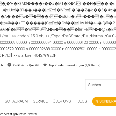
j�'H�B}:M3����k��#�M1�S�NL��H��� �o$�]l
^+.#U�8R��υ��� Z [�!VR1�"��Z�k:��5� 
sO�A�:��a����x �s8Zo�p+���ʹ�c�
@��>TT�����{G"�Ox!��HwJrN�/~�lQ@�2
B�WOM�E����[8("HB^��@3�B�?�� endstre
 /ca 1 >> endobj 15 0 obj << /Type /ExtGState /BM /Normal /CA 0.
f 0000000009 00000 n 0000000074 00000 n 0000000120 00000 n 0000
0002579 00000 n 0000002688 00000 n 0000002801 00000 n 0000003
 R /ID[
] >> startxref 4042 %%EOF
cht
Zertifizierte Qualität
Top Kundenbewertungen (4,9 Sterne)
SCHAURAUM
SERVICE
ÜBER UNS
BLOG
% SONDER
ft gefast gebürstet ProVital