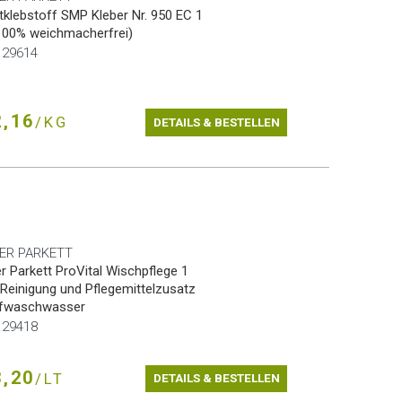
tklebstoff SMP Kleber Nr. 950 EC 1
100% weichmacherfrei)
r.29614
,16
/KG
DETAILS & BESTELLEN
ER PARKETT
r Parkett ProVital Wischpflege 1
- Reinigung und Pflegemittelzusatz
ufwaschwasser
r.29418
,20
/LT
DETAILS & BESTELLEN