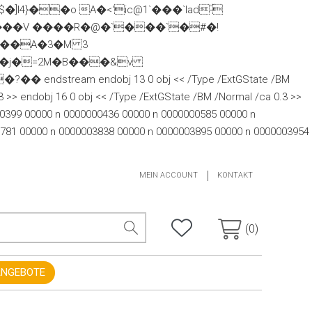
4}��o A�<'ic@1`���`ladۜ-
#e���V ����R�@�`���`�#�!
e��A�3�M 3
|�j�=2M�B���&v
am endobj 13 0 obj << /Type /ExtGState /BM
3 >> endobj 16 0 obj << /Type /ExtGState /BM /Normal /ca 0.3 >>
000399 00000 n 0000000436 00000 n 0000000585 00000 n
781 00000 n 0000003838 00000 n 0000003895 00000 n 0000003954
MEIN ACCOUNT
KONTAKT
(0)
ANGEBOTE