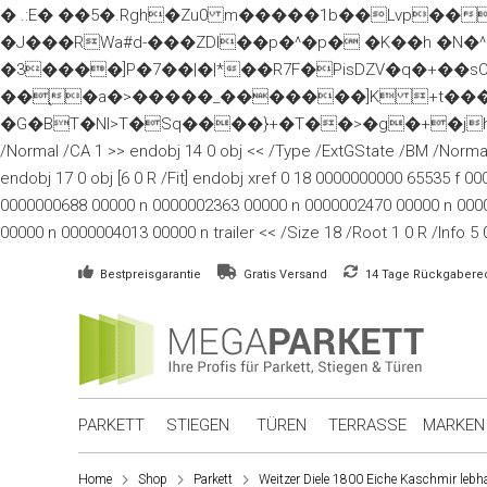
� .:E� ��5�.Rgh�Zu0 m�����1b��Lvp���
�J���RWa#d-���ZDl��p�^�p� �K��h �N�
�3����]P�7��|�|*��R7F�PisDZV�q�+��
��֭�a�>�����_�������]K +t���=
�G�BT�NI>T�Sq����}+�T��>�g�+�jh6G�]�
/Normal /CA 1 >> endobj 14 0 obj << /Type /ExtGState /BM /Normal
endobj 17 0 obj [6 0 R /Fit] endobj xref 0 18 0000000000 65535 
0000000688 00000 n 0000002363 00000 n 0000002470 00000 n 000
00000 n 0000004013 00000 n trailer << /Size 18 /Root 1 0 R /Info 5 0
Bestpreisgarantie
Gratis Versand
14 Tage Rückgabere
PARKETT
STIEGEN
TÜREN
TERRASSE
MARKEN
Home
Shop
Parkett
Weitzer Diele 1800 Eiche Kaschmir lebha