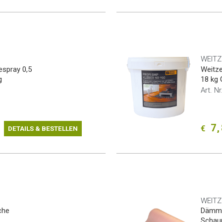
WEITZ
espray 0,5
Weitze
g
18 kg 
Art. N
7,
€
DETAILS & BESTELLEN
WEITZ
che
Dämmun
Schau