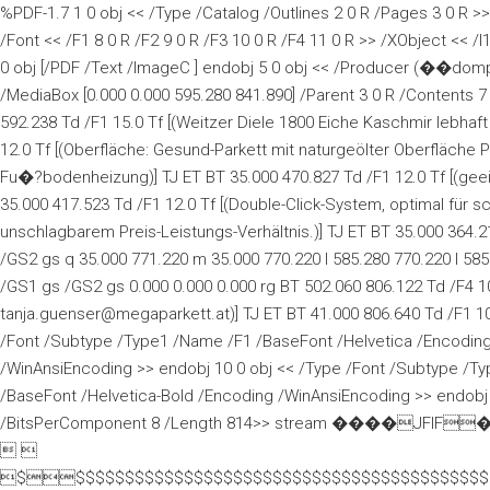
%PDF-1.7 1 0 obj << /Type /Catalog /Outlines 2 0 R /Pages 3 0 R >>
/Font << /F1 8 0 R /F2 9 0 R /F3 10 0 R /F4 11 0 R >> /XObject << 
0 obj [/PDF /Text /ImageC ] endobj 5 0 obj << /Producer (��dom
/MediaBox [0.000 0.000 595.280 841.890] /Parent 3 0 R /Contents 7
592.238 Td /F1 15.0 Tf [(Weitzer Diele 1800 Eiche Kaschmir lebhaft 
12.0 Tf [(Oberfläche: Gesund-Parkett mit naturgeölter Oberfläche Pr
Fu�?bodenheizung)] TJ ET BT 35.000 470.827 Td /F1 12.0 Tf [(geeign
35.000 417.523 Td /F1 12.0 Tf [(Double-Click-System, optimal für 
unschlagbarem Preis-Leistungs-Verhältnis.)] TJ ET BT 35.000 364.21
/GS2 gs q 35.000 771.220 m 35.000 770.220 l 585.280 770.220 l 585.2
/GS1 gs /GS2 gs 0.000 0.000 0.000 rg BT 502.060 806.122 Td /F4 1
tanja.guenser@megaparkett.at)] TJ ET BT 41.000 806.640 Td /F1 10
/Font /Subtype /Type1 /Name /F1 /BaseFont /Helvetica /Encodin
/WinAnsiEncoding >> endobj 10 0 obj << /Type /Font /Subtype /T
/BaseFont /Helvetica-Bold /Encoding /WinAnsiEncoding >> endobj
/BitsPerComponent 8 /Length 814>> stream 
 
$$$$$$$$$$$$$$$$$$$$$$$$$$$$$$$$$$