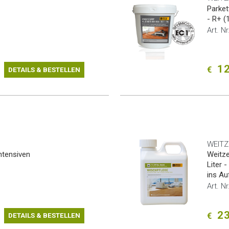
Parket
- R+ (
Art. N
12
€
DETAILS & BESTELLEN
WEITZ
intensiven
Weitze
Liter 
ins A
Art. N
23
€
DETAILS & BESTELLEN