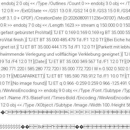
 endobj 2 0 obj << /Type /Outlines /Count 0 >> endobj 3 0 obj << /
/I1 12 0 R >> /ExtGState << /GS1 13 0 R /GS2 14 0 R /GS3 15 0 R /GS
pdf 3.1.0 + CPDF) /CreationDate (D:20260809111236+00'00') /ModD
 0 R >> endobj 7 0 obj << /Length 1623 >> stream q 150.000 0 0 150
gefast gebürstet ProVital)] TJ ET 0.169 0.169 0.169 rg BT 35.000 55
oVital finish.)] TJ ET BT 35.000 485.479 Td /F1 12.0 Tf [(Bei Eiche 
et ist.)] TJ ET BT 35.000 444.175 Td /F1 12.0 Tf [(Parkett mit lebh
schwimmende Verlegung und vollflächige Verklebung geeignet.)] TJ 
9 Td /F4 12.0 Tf [(Date)] TJ ET BT 35.000 349.567 Td /F1 12.0 Tf [(
80 771.220 l 585.280 772.720 l 35.000 772.720 l W n 0.502 0.502 0.5
0.0 Tf [(MEGAPARKETT)] TJ ET BT 185.590 793.912 Td /F1 10.0 Tf [
.0 Tf [(No image found)] TJ ET q 0.966 -0.259 0.259 0.966 -125.49
g /WinAnsiEncoding >> endobj 9 0 obj << /Type /Font /Subtype /
ype1 /Name /F3 /BaseFont /Times-Bold /Encoding /WinAnsiEncodin
 12 0 obj << /Type /XObject /Subtype /Image /Width 100 /Height
����JFIF��C    
$$$$$$$$$$$$$$$$$��8d"��