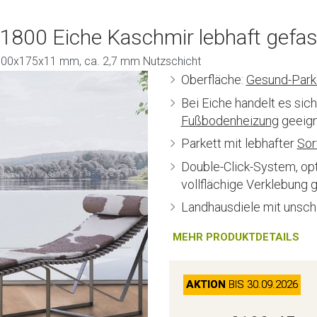
 1800 Eiche Kaschmir lebhaft gefas
| 1800x175x11 mm, ca. 2,7 mm Nutzschicht
Oberfläche:
Gesund-Park
Bei Eiche handelt es sic
Fußbodenheizung
geeigne
Parkett mit lebhafter
Sor
Double-Click-System, o
vollflächige Verklebung 
Landhausdiele mit unsch
MEHR PRODUKTDETAILS
AKTION
BIS 30.09.2026