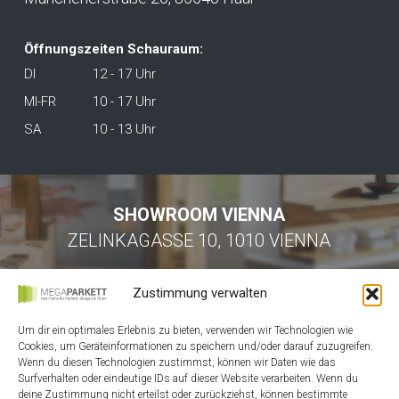
Öffnungszeiten Schauraum:
DI
12 - 17 Uhr
MI-FR
10 - 17 Uhr
SA
10 - 13 Uhr
SHOWROOM VIENNA
ZELINKAGASSE 10, 1010 VIENNA
Zustimmung verwalten
Um dir ein optimales Erlebnis zu bieten, verwenden wir Technologien wie
Cookies, um Geräteinformationen zu speichern und/oder darauf zuzugreifen.
Wenn du diesen Technologien zustimmst, können wir Daten wie das
Surfverhalten oder eindeutige IDs auf dieser Website verarbeiten. Wenn du
HOME
deine Zustimmung nicht erteilst oder zurückziehst, können bestimmte