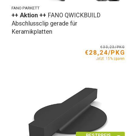
FANO PARKETT
++ Aktion ++
FANO QWICKBUILD
Abschlussclip gerade für
Keramikplatten
€33,23/PKG
€28,24/PKG
Jetzt: 15% sparen
BESTPREIS