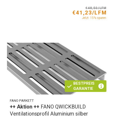
€48,50/LFM
€41,23/LFM
Jetzt: 15% sparen
BESTPREIS
GARANTIE
FANO PARKETT
++ Aktion ++
FANO QWICKBUILD
Ventilationsprofil Aluminium silber