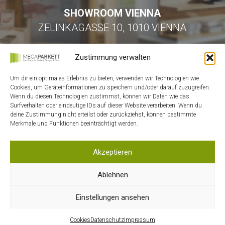
SHOWROOM VIENNA
ZELINKAGASSE 10, 1010 VIENNA
Zustimmung verwalten
Um dir ein optimales Erlebnis zu bieten, verwenden wir Technologien wie
Cookies, um Geräteinformationen zu speichern und/oder darauf zuzugreifen.
Wenn du diesen Technologien zustimmst, können wir Daten wie das
Surfverhalten oder eindeutige IDs auf dieser Website verarbeiten. Wenn du
HOME
deine Zustimmung nicht erteilst oder zurückziehst, können bestimmte
Merkmale und Funktionen beeinträchtigt werden.
KONTAKT
MEIN ACCOUNT
Akzeptieren
WARENKORB
DATENSCHUTZ
Ablehnen
AGB
Einstellungen ansehen
IMPRESSUM
COOKIES
Cookies
Datenschutz
Impressum