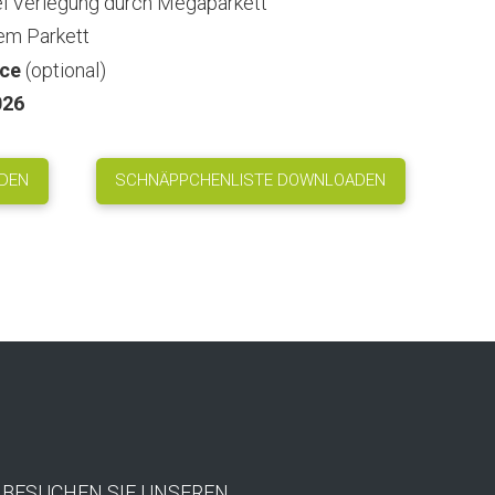
i Verlegung durch Megaparkett
em Parkett
ice
(optional)
026
DEN
SCHNÄPPCHENLISTE DOWNLOADEN
BESUCHEN SIE UNSEREN