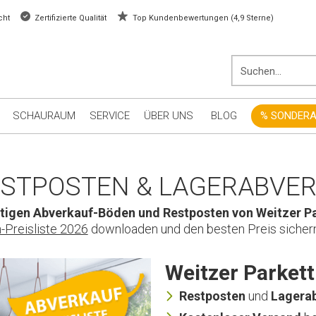
cht
Zertifizierte Qualität
Top Kundenbewertungen (4,9 Sterne)
SCHAURAUM
SERVICE
ÜBER UNS
BLOG
% SONDER
ESTPOSTEN & LAGERABVE
stigen Abverkauf-Böden und Restposten von Weitzer P
-Preisliste 2026
downloaden und den besten Preis sicher
Weitzer Parket
Restposten
und
Lagera