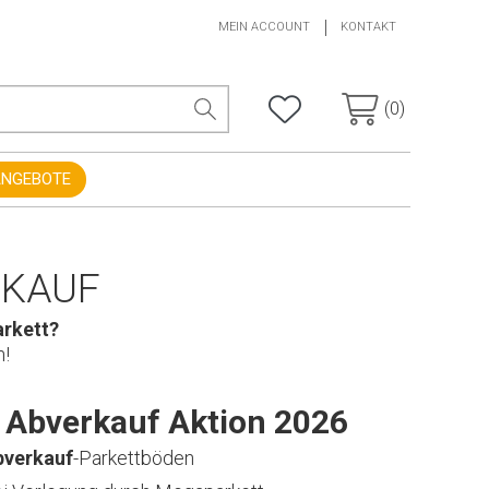
MEIN ACCOUNT
KONTAKT
(0)
ANGEBOTE
RKAUF
arkett?
n!
t Abverkauf Aktion 2026
bverkauf
-Parkettböden