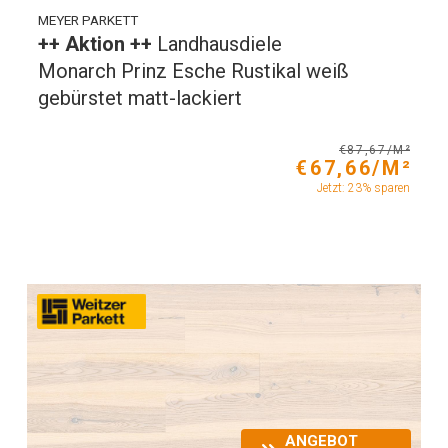
MEYER PARKETT
++ Aktion ++
Landhausdiele
Monarch Prinz Esche Rustikal weiß
gebürstet matt-lackiert
€87,67/M²
€67,66/M²
Jetzt: 23% sparen
ANGEBOT