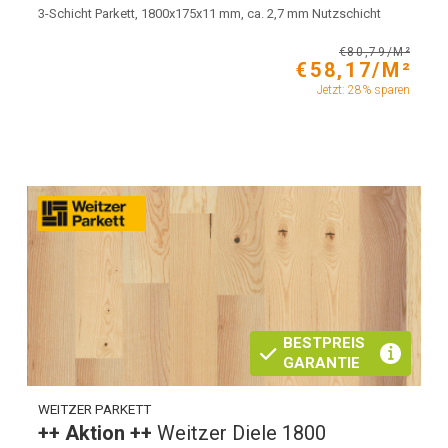
3-Schicht Parkett, 1800x175x11 mm, ca. 2,7 mm Nutzschicht
€80,79/M²
€58,17/M²
Jetzt: 28% sparen
BESTPREIS
GARANTIE
WEITZER PARKETT
++ Aktion ++
Weitzer Diele 1800