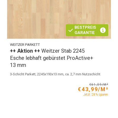
BESTPREIS
GARANTIE
WEITZER PARKETT
++ Aktion ++
Weitzer Stab 2245
Esche lebhaft gebürstet ProActive+
13 mm
3-Schicht Parkett, 2245x193x13 mm, ca. 2,7 mm Nutzschicht
€61,09/M²
€43,99/M²
Jetzt: 28% sparen