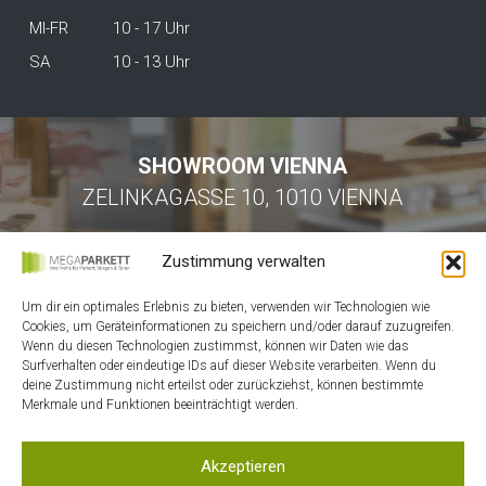
MI-FR
10 - 17 Uhr
SA
10 - 13 Uhr
SHOWROOM VIENNA
ZELINKAGASSE 10, 1010 VIENNA
Zustimmung verwalten
Um dir ein optimales Erlebnis zu bieten, verwenden wir Technologien wie
Cookies, um Geräteinformationen zu speichern und/oder darauf zuzugreifen.
Wenn du diesen Technologien zustimmst, können wir Daten wie das
Surfverhalten oder eindeutige IDs auf dieser Website verarbeiten. Wenn du
HOME
deine Zustimmung nicht erteilst oder zurückziehst, können bestimmte
Merkmale und Funktionen beeinträchtigt werden.
KONTAKT
MEIN ACCOUNT
Akzeptieren
WARENKORB