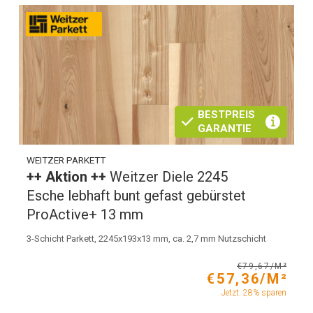
BESTPREIS
GARANTIE
WEITZER PARKETT
++ Aktion ++
Weitzer Diele 2245
Esche lebhaft bunt gefast gebürstet
ProActive+ 13 mm
3-Schicht Parkett, 2245x193x13 mm, ca. 2,7 mm Nutzschicht
€79,67/M²
€57,36/M²
Jetzt: 28% sparen