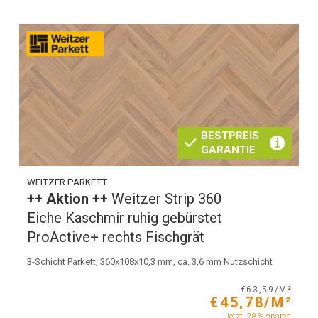
BESTPREIS
GARANTIE
WEITZER PARKETT
++ Aktion ++
Weitzer Strip 360
Eiche Kaschmir ruhig gebürstet
ProActive+ rechts Fischgrät
3-Schicht Parkett, 360x108x10,3 mm, ca. 3,6 mm Nutzschicht
€63,59/M²
€45,78/M²
Jetzt: 28% sparen