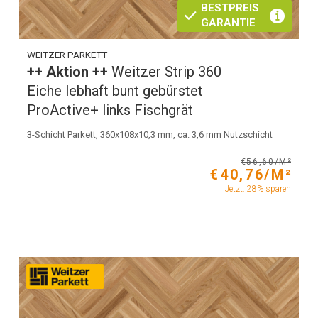
BESTPREIS
GARANTIE
WEITZER PARKETT
++ Aktion ++
Weitzer Strip 360
Eiche lebhaft bunt gebürstet
ProActive+ links Fischgrät
3-Schicht Parkett, 360x108x10,3 mm, ca. 3,6 mm Nutzschicht
€56,60/M²
€40,76/M²
Jetzt: 28% sparen