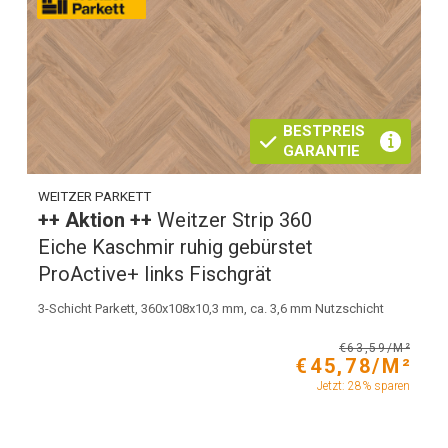
BESTPREIS
GARANTIE
WEITZER PARKETT
++ Aktion ++
Weitzer Strip 360
Eiche Kaschmir ruhig gebürstet
ProActive+ links Fischgrät
3-Schicht Parkett, 360x108x10,3 mm, ca. 3,6 mm Nutzschicht
€63,59/M²
€45,78/M²
Jetzt: 28% sparen