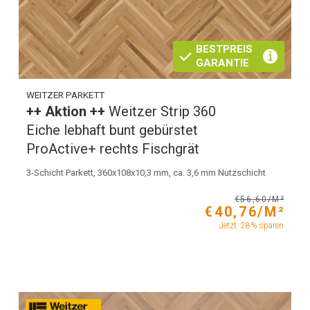
BESTPREIS
GARANTIE
WEITZER PARKETT
++ Aktion ++
Weitzer Strip 360
Eiche lebhaft bunt gebürstet
ProActive+ rechts Fischgrät
3-Schicht Parkett, 360x108x10,3 mm, ca. 3,6 mm Nutzschicht
€56,60/M²
€40,76/M²
Jetzt: 28% sparen