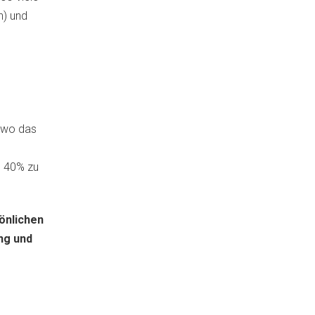
h) und
, wo das
. 40% zu
önlichen
ng und