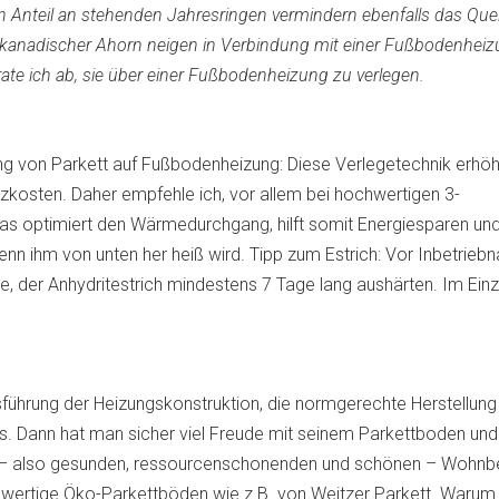
n Anteil an stehenden Jahresringen vermindern ebenfalls das Quel
 kanadischer Ahorn neigen in Verbindung mit einer Fußbodenheiz
e ich ab, sie über einer Fußbodenheizung zu verlegen.
g von Parkett auf Fußbodenheizung: Diese Verlegetechnik erhöh
kosten. Daher empfehle ich, vor allem bei hochwertigen 3-
Das optimiert den Wärmedurchgang, hilft somit Energiesparen un
nn ihm von unten her heiß wird. Tipp zum Estrich: Vor Inbetrieb
der Anhydritestrich mindestens 7 Tage lang aushärten. Im Einzel
sführung der Heizungskonstruktion, die normgerechte Herstellung
s. Dann hat man sicher viel Freude mit seinem Parkettboden und
– also gesunden, ressourcenschonenden und schönen – Wohnb
hwertige Öko-Parkettböden wie z.B. von
Weitzer Parkett
. Warum 