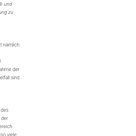
l- und
ung zu
t nämlich
d
nahme der
fall sind
 des
 der
ereich
so viele