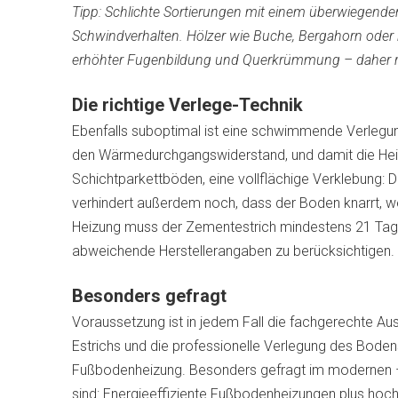
Tipp: Schlichte Sortierungen mit einem überwiegende
Schwindverhalten. Hölzer wie Buche, Bergahorn oder
erhöhter Fugenbildung und Querkrümmung – daher rat
Die richtige Verlege-Technik
Ebenfalls suboptimal ist eine schwimmende Verlegun
den Wärmedurchgangswiderstand, und damit die Heiz
Schichtparkettböden, eine vollflächige Verklebung: 
verhindert außerdem noch, dass der Boden knarrt, we
Heizung muss der Zementestrich mindestens 21 Tage, 
abweichende Herstellerangaben zu berücksichtigen.
Besonders gefragt
Voraussetzung ist in jedem Fall die fachgerechte Au
Estrichs und die professionelle Verlegung des Boden
Fußbodenheizung. Besonders gefragt im modernen 
sind: Energieeffiziente Fußbodenheizungen plus hoc