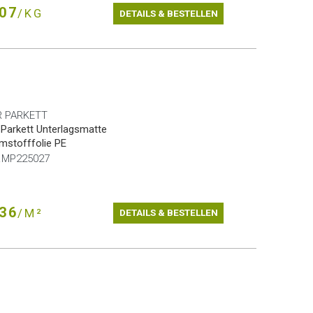
07
/KG
DETAILS & BESTELLEN
 PARKETT
Parkett Unterlagsmatte
mstofffolie PE
Nr.MP225027
36
/M²
DETAILS & BESTELLEN