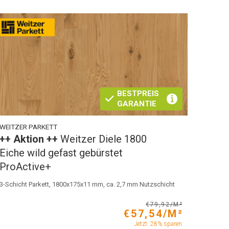
BESTPREIS
GARANTIE
WEITZER PARKETT
++ Aktion ++
Weitzer Diele 1800
Eiche wild gefast gebürstet
ProActive+
3-Schicht Parkett, 1800x175x11 mm, ca. 2,7 mm Nutzschicht
€79,92/M²
€57,54/M²
Jetzt: 28% sparen