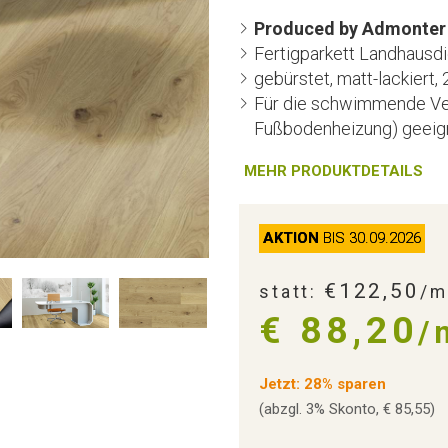
Produced by Admonter 
Fertigparkett Landhausdi
gebürstet, matt-lackiert,
Für die schwimmende Ver
Fußbodenheizung) geeig
MEHR PRODUKTDETAILS
AKTION
BIS 30.09.2026
€122,50
statt:
/m
€ 88,20
/
Jetzt: 28% sparen
(abzgl. 3% Skonto, € 85,55)