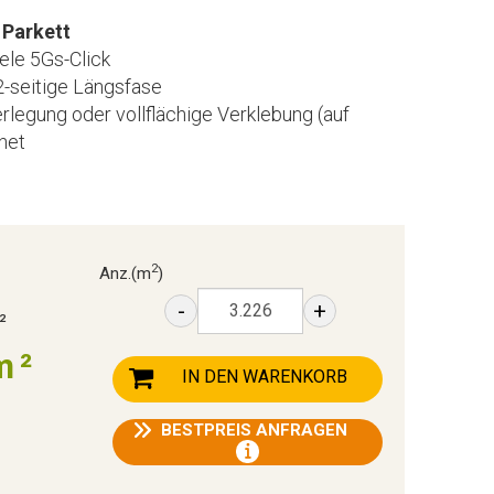
Parkett
ele 5Gs-Click
 2-seitige Längsfase
legung oder vollflächige Verklebung (auf
net
2
Anz.
(m
)
-
+
²
m²
IN DEN WARENKORB
BESTPREIS ANFRAGEN