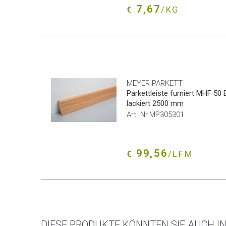
7,67
€
/KG
MEYER PARKETT
Parkettleiste furniert MHF 50 
lackiert 2500 mm
Art. Nr.MP305301
99,56
€
/LFM
DIESE PRODUKTE KÖNNTEN SIE AUCH I