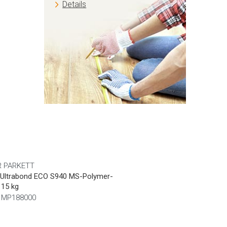
Details
 PARKETT
 Ultrabond ECO S940 MS-Polymer-
 15 kg
Nr.MP188000