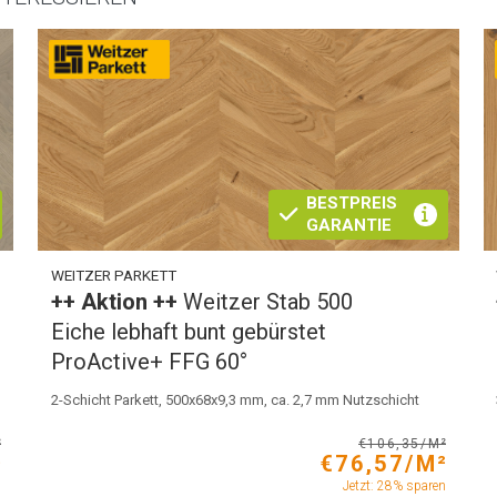
BESTPREIS
GARANTIE
WEITZER PARKETT
++ Aktion ++
Weitzer Stab 500
Eiche lebhaft bunt gebürstet
ProActive+ FFG 60°
2-Schicht Parkett, 500x68x9,3 mm, ca. 2,7 mm Nutzschicht
²
€106,35/M²
²
€76,57/M²
n
Jetzt: 28% sparen