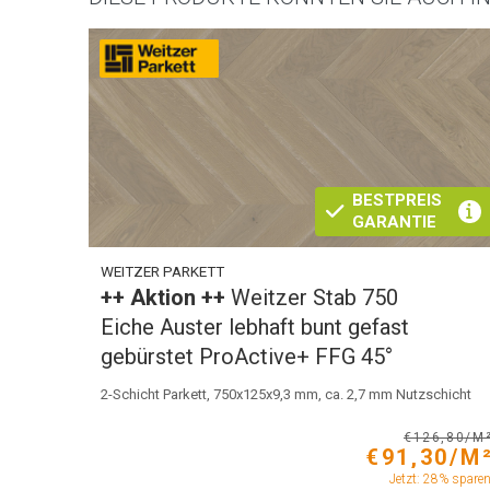
BESTPREIS
GARANTIE
WEITZER PARKETT
++ Aktion ++
Weitzer Stab 750
Eiche Auster lebhaft bunt gefast
gebürstet ProActive+ FFG 45°
2-Schicht Parkett, 750x125x9,3 mm, ca. 2,7 mm Nutzschicht
€126,80/M
€91,30/M
Jetzt: 28% spare