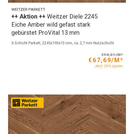
WEITZER PARKETT
++ Aktion ++
Weitzer Diele 2245
Eiche Amber wild gefast stark
gebürstet ProVital 13 mm
3-Schicht Parkett, 2245x193x13 mm, ca. 2,7 mm Nutzschicht
€94,01/M²
€67,69/M²
Jetzt: 28% sparen