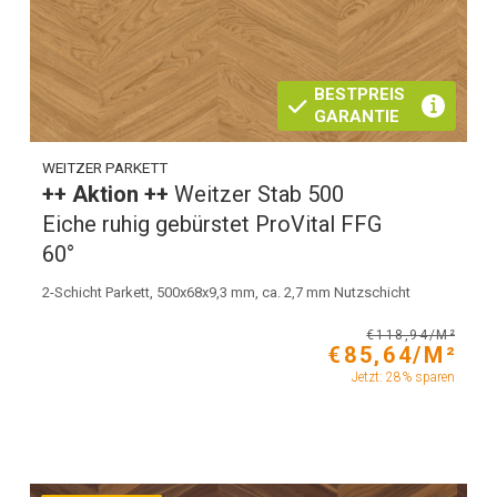
BESTPREIS
GARANTIE
WEITZER PARKETT
++ Aktion ++
Weitzer Stab 500
Eiche ruhig gebürstet ProVital FFG
60°
2-Schicht Parkett, 500x68x9,3 mm, ca. 2,7 mm Nutzschicht
€118,94/M²
€85,64/M²
Jetzt: 28% sparen