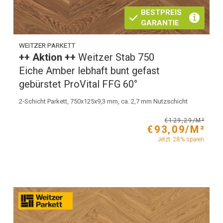
BESTPREIS
GARANTIE
WEITZER PARKETT
++ Aktion ++
Weitzer Stab 750
Eiche Amber lebhaft bunt gefast
gebürstet ProVital FFG 60°
2-Schicht Parkett, 750x125x9,3 mm, ca. 2,7 mm Nutzschicht
€129,29/M²
€93,09/M²
Jetzt: 28% sparen