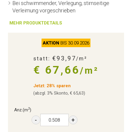
Bei schwimmender, Verlegung, stirnseitige
Verleimung vorgeschrieben
MEHR PRODUKTDETAILS
AKTION
BIS 30.09.2026
€93,97
statt:
/m²
€ 67,66
/m²
Jetzt: 28% sparen
(abzgl. 3% Skonto, € 65,63)
2
Anz.
(m
)
-
+