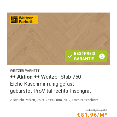
BESTPREIS
GARANTIE
WEITZER PARKETT
++ Aktion ++
Weitzer Stab 750
Eiche Kaschmir ruhig gefast
gebürstet ProVital rechts Fischgrät
2-Schicht Parkett, 750x125x9,3 mm, ca. 2,7 mm Nutzschicht
€113,83/M²
€81,96/M²