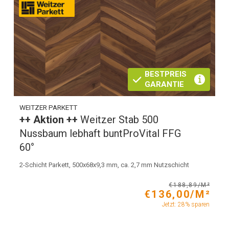
BESTPREIS
GARANTIE
WEITZER PARKETT
++ Aktion ++
Weitzer Stab 500
Nussbaum lebhaft buntProVital FFG
60°
2-Schicht Parkett, 500x68x9,3 mm, ca. 2,7 mm Nutzschicht
€188,89/M²
€136,00/M²
Jetzt: 28% sparen