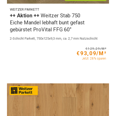
WEITZER PARKETT
++ Aktion ++
Weitzer Stab 750
Eiche Mandel lebhaft bunt gefast
gebürstet ProVital FFG 60°
2-Schicht Parkett, 750x125x9,3 mm, ca. 2,7 mm Nutzschicht
€129,29/M²
€93,09/M²
Jetzt: 28% sparen