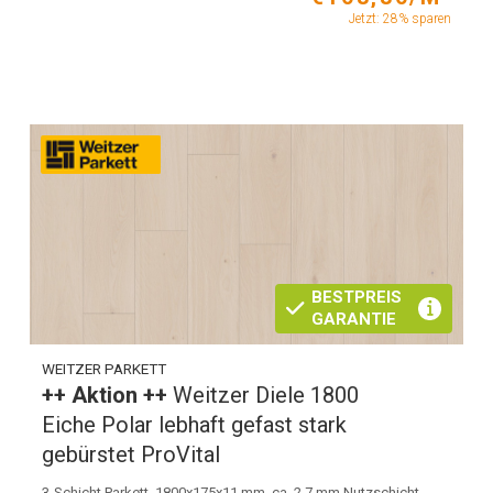
Jetzt: 28% sparen
BESTPREIS
GARANTIE
WEITZER PARKETT
++ Aktion ++
Weitzer Diele 1800
Eiche Polar lebhaft gefast stark
gebürstet ProVital
3-Schicht Parkett, 1800x175x11 mm, ca. 2,7 mm Nutzschicht