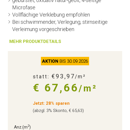
gebürstet, oxidativ natur-geölt, 4-seitige
Microfase
Vollflächige Verklebung empfohlen
Bei schwimmender, Verlegung, stirnseitige
Verleimung vorgeschrieben
MEHR PRODUKTDETAILS
AKTION
BIS 30.09.2026
€93,97
statt:
/m²
€ 67,66
/m²
Jetzt: 28% sparen
(abzgl. 3% Skonto, € 65,63)
2
Anz.
(m
)