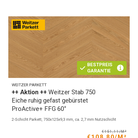
BESTPREIS
GARANTIE
WEITZER PARKETT
++ Aktion ++
Weitzer Stab 750
Eiche ruhig gefast gebürstet
ProActive+ FFG 60°
2-Schicht Parkett, 750x125x9,3 mm, ca. 2,7 mm Nutzschicht
€151,11/M²
€108,80/M²