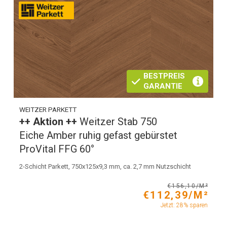
BESTPREIS
GARANTIE
WEITZER PARKETT
++ Aktion ++
Weitzer Stab 750
Eiche Amber ruhig gefast gebürstet
ProVital FFG 60°
2-Schicht Parkett, 750x125x9,3 mm, ca. 2,7 mm Nutzschicht
€156,10/M²
€112,39/M²
Jetzt: 28% sparen