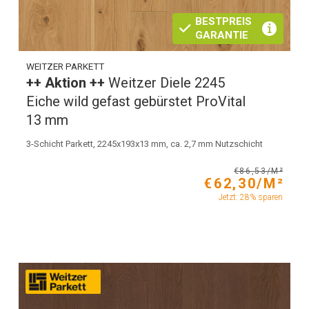
BESTPREIS
GARANTIE
WEITZER PARKETT
++ Aktion ++
Weitzer Diele 2245
Eiche wild gefast gebürstet ProVital
13 mm
3-Schicht Parkett, 2245x193x13 mm, ca. 2,7 mm Nutzschicht
€86,53/M²
€62,30/M²
Jetzt: 28% sparen