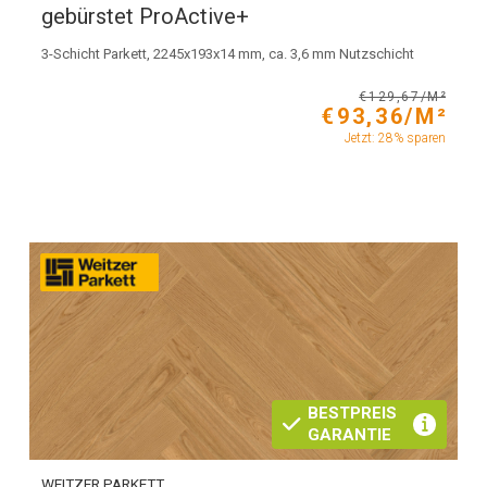
gebürstet ProActive+
3-Schicht Parkett, 2245x193x14 mm, ca. 3,6 mm Nutzschicht
€129,67/M²
€93,36/M²
Jetzt: 28% sparen
BESTPREIS
GARANTIE
WEITZER PARKETT