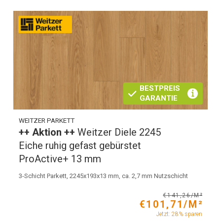
BESTPREIS
GARANTIE
WEITZER PARKETT
++ Aktion ++
Weitzer Diele 2245
Eiche ruhig gefast gebürstet
ProActive+ 13 mm
3-Schicht Parkett, 2245x193x13 mm, ca. 2,7 mm Nutzschicht
€141,26/M²
€101,71/M²
Jetzt: 28% sparen