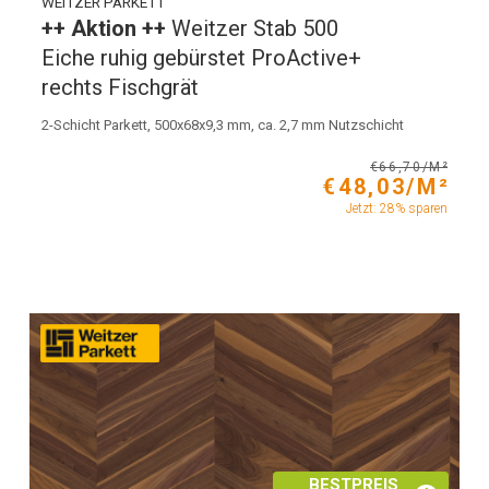
WEITZER PARKETT
++ Aktion ++
Weitzer Stab 500
Eiche ruhig gebürstet ProActive+
rechts Fischgrät
2-Schicht Parkett, 500x68x9,3 mm, ca. 2,7 mm Nutzschicht
€66,70/M²
€48,03/M²
Jetzt: 28% sparen
BESTPREIS