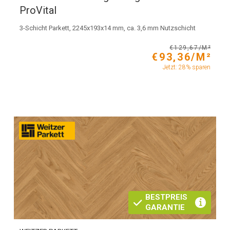
ProVital
3-Schicht Parkett, 2245x193x14 mm, ca. 3,6 mm Nutzschicht
€129,67/M²
€93,36/M²
Jetzt: 28% sparen
BESTPREIS
GARANTIE