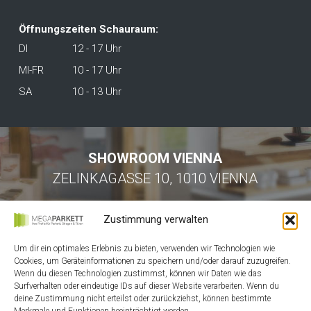
Öffnungszeiten Schauraum:
DI
12 - 17 Uhr
MI-FR
10 - 17 Uhr
SA
10 - 13 Uhr
SHOWROOM VIENNA
ZELINKAGASSE 10, 1010 VIENNA
Zustimmung verwalten
Um dir ein optimales Erlebnis zu bieten, verwenden wir Technologien wie
Cookies, um Geräteinformationen zu speichern und/oder darauf zuzugreifen.
Wenn du diesen Technologien zustimmst, können wir Daten wie das
Surfverhalten oder eindeutige IDs auf dieser Website verarbeiten. Wenn du
HOME
deine Zustimmung nicht erteilst oder zurückziehst, können bestimmte