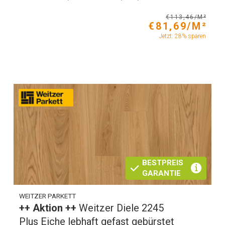
€113,46/M²
€81,69/M²
Jetzt: 28% sparen
BESTPREIS
GARANTIE
WEITZER PARKETT
++ Aktion ++
Weitzer Diele 2245
Plus Eiche lebhaft gefast gebürstet