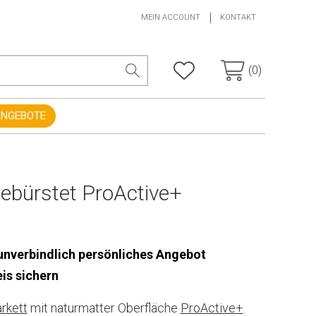
MEIN ACCOUNT
KONTAKT
(0)
ANGEBOTE
gebürstet ProActive+
 unverbindlich persönliches Angebot
is sichern
rkett
mit naturmatter Oberfläche
ProActive+
.