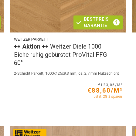
BESTPREIS
GARANTIE
WEITZER PARKETT
++ Aktion ++
Weitzer Diele 1000
Eiche ruhig gebürstet ProVital FFG
60°
2-Schicht Parkett, 1000x125x9,3 mm, ca. 2,7 mm Nutzschicht
²
€123,06/M²
²
€88,60/M²
n
Jetzt: 28% sparen