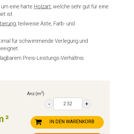
h um eine harte
Holzart
, welche sehr gut für eine
t ist.
tierung
, teilweise Äste, Farb- und
ptimal für schwimmende Verlegung und
geeignet.
lagbarem Preis-Leistungs-Verhältnis.
2
Anz.
(m
)
-
+
m²
IN DEN WARENKORB