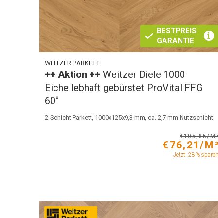
BESTPREIS
GARANTIE
WEITZER PARKETT
++ Aktion ++
Weitzer Diele 1000
Eiche lebhaft gebürstet ProVital FFG
60°
2-Schicht Parkett, 1000x125x9,3 mm, ca. 2,7 mm Nutzschicht
€105,85/M
€76,21/M
Jetzt: 28% spare