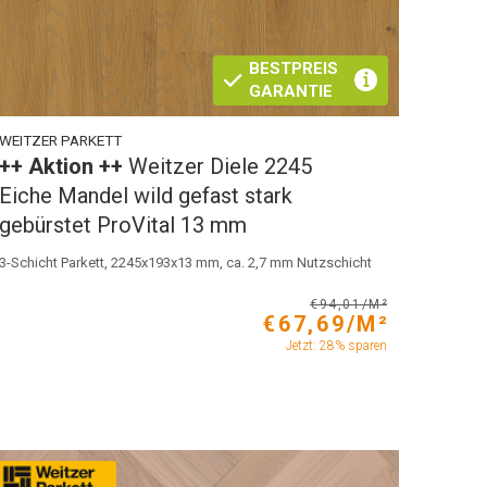
BESTPREIS
GARANTIE
WEITZER PARKETT
++ Aktion ++
Weitzer Diele 2245
Eiche Mandel wild gefast stark
gebürstet ProVital 13 mm
3-Schicht Parkett, 2245x193x13 mm, ca. 2,7 mm Nutzschicht
€94,01/M²
€67,69/M²
Jetzt: 28% sparen