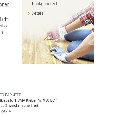
Rückgaberecht
ionen
Details
Markt
itzer
in
ER PARKETT
tklebstoff SMP Kleber Nr. 950 EC 1
100% weichmacherfrei)
r.29614