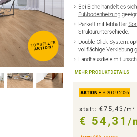
Bei Eiche handelt es sic
Fußbodenheizung
geeigne
Parkett mit lebhafter
Sor
Strukturunterschiede.
Double-Click-System, o
TOPSELLER
TOPSELLER
TOPSELLER
TOPSELLER
TOPSELLER
TOPSELLER
TOPSELLER
TOPSELLER
AKTION!
AKTION!
AKTION!
AKTION!
AKTION!
AKTION!
AKTION!
AKTION!
vollflächige Verklebung 
Landhausdiele mit unsch
MEHR PRODUKTDETAILS
AKTION
BIS 30.09.2026
€75,43
statt:
/m²
€ 54,31
/