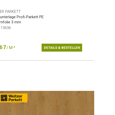
ER PARKETT
terlage Profi-Parkett PE
mfolie 3 mm
r.13636
67
/M²
DETAILS & BESTELLEN