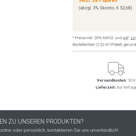
Jetzt: 28% sparen
(abzgl. 3% Skonto, € 52,68)
* Preise inkl. 20% MWSt. und ggf.
zz
Bestelleinheit (2.52 m²/Paket) geru
Versandkosten:
50 €
Lieferzeit:
Auf Anfrag
GEN ZU UNSEREN PRODUKTEN?
online oder persönlich, kontaktieren Sie uns unverbindlich!