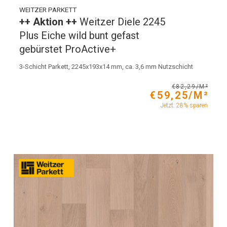
WEITZER PARKETT
++ Aktion ++
Weitzer Diele 2245
Plus Eiche wild bunt gefast
gebürstet ProActive+
3-Schicht Parkett, 2245x193x14 mm, ca. 3,6 mm Nutzschicht
€82,29/M²
€59,25/M²
Jetzt: 28% sparen