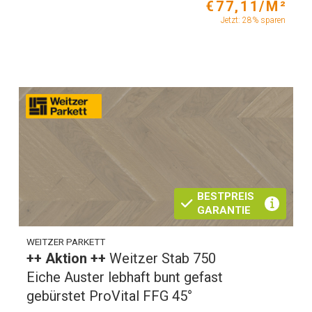
€77,11/M²
Jetzt: 28% sparen
BESTPREIS
GARANTIE
WEITZER PARKETT
++ Aktion ++
Weitzer Stab 750
Eiche Auster lebhaft bunt gefast
gebürstet ProVital FFG 45°