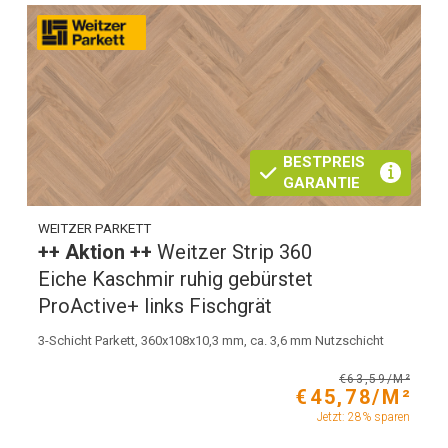
BESTPREIS
GARANTIE
WEITZER PARKETT
++ Aktion ++
Weitzer Strip 360
Eiche Kaschmir ruhig gebürstet
ProActive+ links Fischgrät
3-Schicht Parkett, 360x108x10,3 mm, ca. 3,6 mm Nutzschicht
€63,59/M²
€45,78/M²
Jetzt: 28% sparen