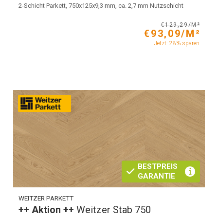
2-Schicht Parkett, 750x125x9,3 mm, ca. 2,7 mm Nutzschicht
€129,29/M²
€93,09/M²
Jetzt: 28% sparen
BESTPREIS
GARANTIE
WEITZER PARKETT
++ Aktion ++
Weitzer Stab 750