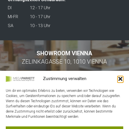
DI
12 - 17 Uhr
MI-FR
10 - 17 Uhr
SA
10 - 13 Uhr
SHOWROOM VIENNA
ZELINKAGASSE 10, 1010 VIENNA
Zustimmung verwalten
Um dir ein optimales Erlebnis zu bieten, verwenden wir Technologien wie
Cookies, um Geräteinformationen zu speichern und/oder darauf zuzugreifen.
Wenn du diesen Technologien zustimmst, können wir Daten wie das
Surfverhalten oder eindeutige IDs auf dieser Website verarbeiten. Wenn du
HOME
deine Zustimmung nicht erteilst oder zurückziehst, können bestimmte
Merkmale und Funktionen beeinträchtigt werden.
KONTAKT
MEIN ACCOUNT