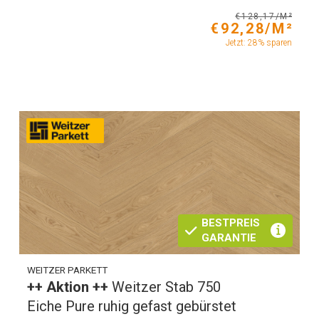
€128,17/M²
€92,28/M²
Jetzt: 28% sparen
BESTPREIS
GARANTIE
WEITZER PARKETT
++ Aktion ++
Weitzer Stab 750
Eiche Pure ruhig gefast gebürstet