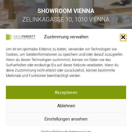
SHOWROOM VIENNA
ZELINKAGASSE 10, 1010 VIENNA
Zustimmung verwalten
Um dir ein optimales Erlebnis zu bieten, verwenden wir Technologien wie
Cookies, um Geräteinformationen zu speichern und/oder darauf zuzugreifen.
Wenn du diesen Technologien zustimmst, können wir Daten wie das
Surfverhalten oder eindeutige IDs auf dieser Website verarbeiten. Wenn du
HOME
deine Zustimmung nicht erteilst oder zurückziehst, können bestimmte
Merkmale und Funktionen beeinträchtigt werden.
KONTAKT
MEIN ACCOUNT
Akzeptieren
WARENKORB
DATENSCHUTZ
Ablehnen
AGB
Einstellungen ansehen
IMPRESSUM
COOKIES