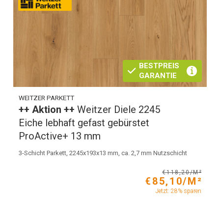
BESTPREIS
GARANTIE
WEITZER PARKETT
++ Aktion ++
Weitzer Diele 2245
Eiche lebhaft gefast gebürstet
ProActive+ 13 mm
3-Schicht Parkett, 2245x193x13 mm, ca. 2,7 mm Nutzschicht
€118,20/M²
€85,10/M²
Jetzt: 28% sparen