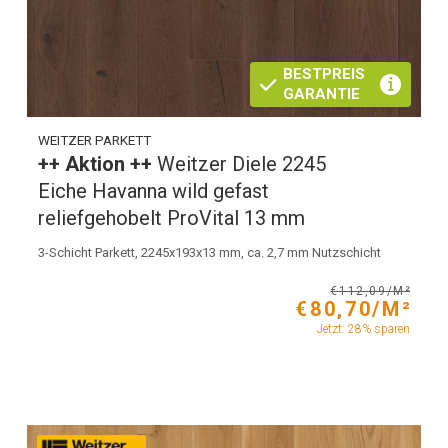
BESTPREIS
GARANTIE
WEITZER PARKETT
++ Aktion ++
Weitzer Diele 2245
Eiche Havanna wild gefast
reliefgehobelt ProVital 13 mm
3-Schicht Parkett, 2245x193x13 mm, ca. 2,7 mm Nutzschicht
€112,09/M²
€80,70/M²
Jetzt: 28% sparen