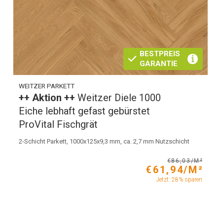
BESTPREIS
GARANTIE
WEITZER PARKETT
++ Aktion ++
Weitzer Diele 1000
Eiche lebhaft gefast gebürstet
ProVital Fischgrät
2-Schicht Parkett, 1000x125x9,3 mm, ca. 2,7 mm Nutzschicht
€86,03/M²
€61,94/M²
Jetzt: 28% sparen