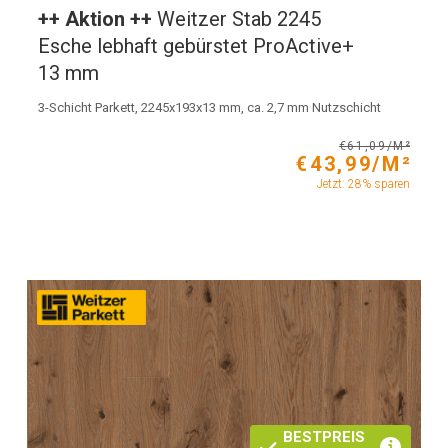
++ Aktion ++
Weitzer Stab 2245
Esche lebhaft gebürstet ProActive+
13 mm
3-Schicht Parkett, 2245x193x13 mm, ca. 2,7 mm Nutzschicht
€61,09/M²
€43,99/M²
Jetzt: 28% sparen
BESTPREIS