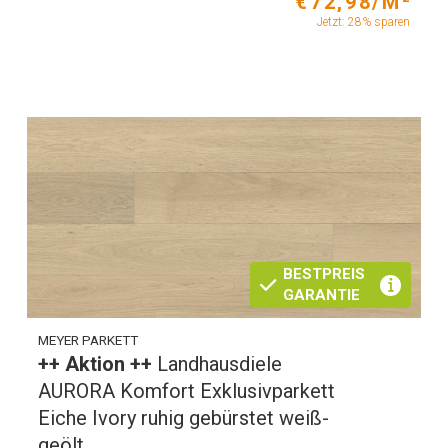
€72,98/M²
Jetzt: 28% sparen
BESTPREIS
GARANTIE
MEYER PARKETT
++ Aktion ++
Landhausdiele
AURORA Komfort Exklusivparkett
Eiche Ivory ruhig gebürstet weiß-
geölt