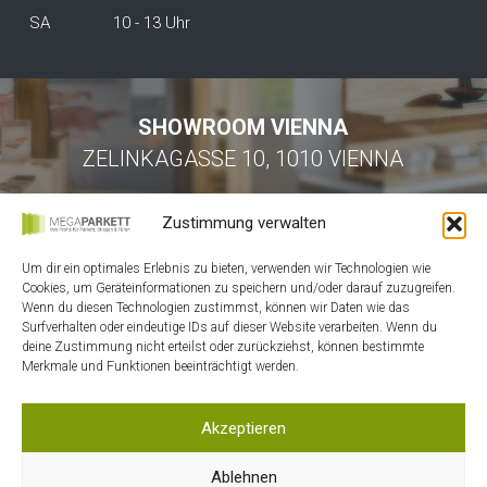
SA
10 - 13 Uhr
SHOWROOM VIENNA
ZELINKAGASSE 10, 1010 VIENNA
Zustimmung verwalten
Um dir ein optimales Erlebnis zu bieten, verwenden wir Technologien wie
Cookies, um Geräteinformationen zu speichern und/oder darauf zuzugreifen.
Wenn du diesen Technologien zustimmst, können wir Daten wie das
Surfverhalten oder eindeutige IDs auf dieser Website verarbeiten. Wenn du
HOME
deine Zustimmung nicht erteilst oder zurückziehst, können bestimmte
Merkmale und Funktionen beeinträchtigt werden.
KONTAKT
MEIN ACCOUNT
Akzeptieren
WARENKORB
DATENSCHUTZ
Ablehnen