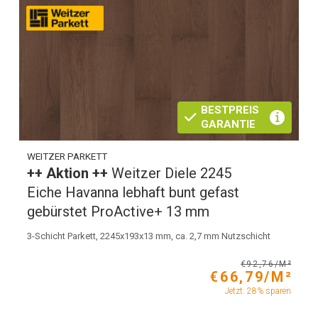
BESTPREIS
GARANTIE
WEITZER PARKETT
++ Aktion ++
Weitzer Diele 2245
Eiche Havanna lebhaft bunt gefast
gebürstet ProActive+ 13 mm
3-Schicht Parkett, 2245x193x13 mm, ca. 2,7 mm Nutzschicht
€92,76/M²
€66,79/M²
Jetzt: 28% sparen