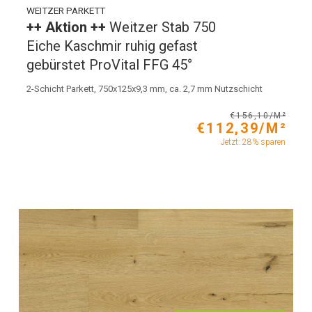
WEITZER PARKETT
++ Aktion ++
Weitzer Stab 750
Eiche Kaschmir ruhig gefast
gebürstet ProVital FFG 45°
2-Schicht Parkett, 750x125x9,3 mm, ca. 2,7 mm Nutzschicht
€156,10/M²
€112,39/M²
Jetzt: 28% sparen