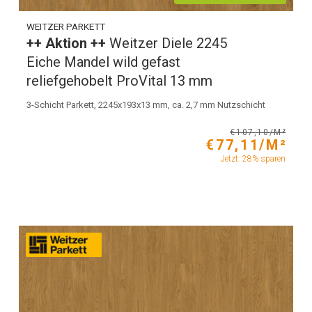
WEITZER PARKETT
++ Aktion ++
Weitzer Diele 2245
Eiche Mandel wild gefast
reliefgehobelt ProVital 13 mm
3-Schicht Parkett, 2245x193x13 mm, ca. 2,7 mm Nutzschicht
€107,10/M²
€77,11/M²
Jetzt: 28% sparen