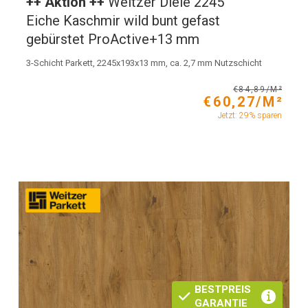
++ Aktion ++
Weitzer Diele 2245
Eiche Kaschmir wild bunt gefast
gebürstet ProActive+13 mm
3-Schicht Parkett, 2245x193x13 mm, ca. 2,7 mm Nutzschicht
€84,89/M²
€60,27/M²
Jetzt: 29% sparen
BESTPREIS
GARANTIE