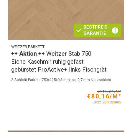
BESTPREIS
GARANTIE
WEITZER PARKETT
++ Aktion ++
Weitzer Stab 750
Eiche Kaschmir ruhig gefast
gebürstet ProActive+ links Fischgrät
2-Schicht Parkett, 750x125x9,3 mm, ca. 2,7 mm Nutzschicht
€111,34/M²
€80,16/M²
Jetzt: 28% sparen