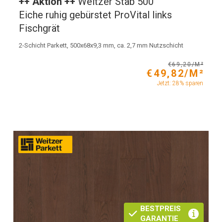
++ Aktion ++
Weitzer Stab 500
Eiche ruhig gebürstet ProVital links
Fischgrät
2-Schicht Parkett, 500x68x9,3 mm, ca. 2,7 mm Nutzschicht
€69,20/M²
€49,82/M²
Jetzt: 28% sparen
BESTPREIS
GARANTIE