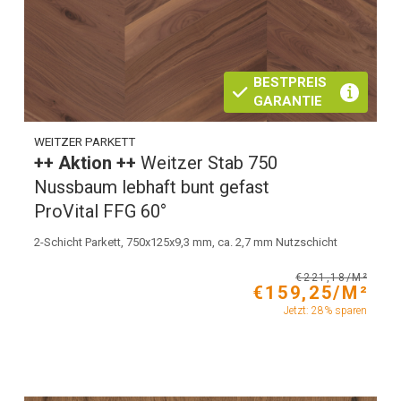
BESTPREIS
GARANTIE
WEITZER PARKETT
++ Aktion ++
Weitzer Stab 750
Nussbaum lebhaft bunt gefast
ProVital FFG 60°
2-Schicht Parkett, 750x125x9,3 mm, ca. 2,7 mm Nutzschicht
€221,18/M²
€159,25/M²
Jetzt: 28% sparen