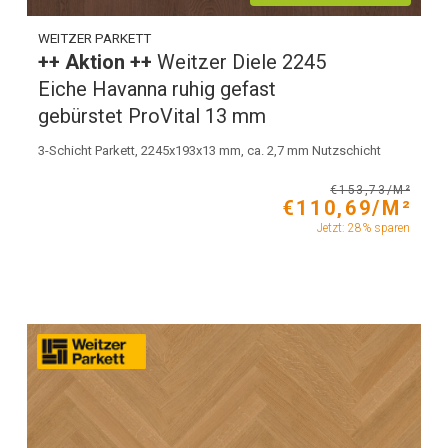
WEITZER PARKETT
++ Aktion ++
Weitzer Diele 2245
Eiche Havanna ruhig gefast
gebürstet ProVital 13 mm
3-Schicht Parkett, 2245x193x13 mm, ca. 2,7 mm Nutzschicht
€153,73/M²
€110,69/M²
Jetzt: 28% sparen