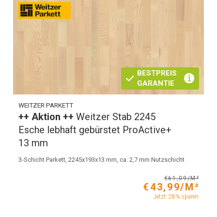
BESTPREIS
GARANTIE
WEITZER PARKETT
++ Aktion ++
Weitzer Stab 2245
Esche lebhaft gebürstet ProActive+
13 mm
3-Schicht Parkett, 2245x193x13 mm, ca. 2,7 mm Nutzschicht
€61,09/M²
€43,99/M²
Jetzt: 28% sparen