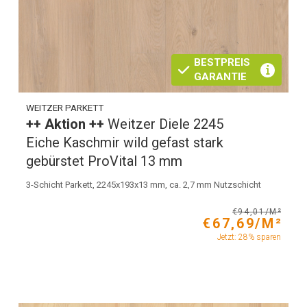
BESTPREIS
GARANTIE
WEITZER PARKETT
++ Aktion ++
Weitzer Diele 2245
Eiche Kaschmir wild gefast stark
gebürstet ProVital 13 mm
3-Schicht Parkett, 2245x193x13 mm, ca. 2,7 mm Nutzschicht
€94,01/M²
€67,69/M²
Jetzt: 28% sparen