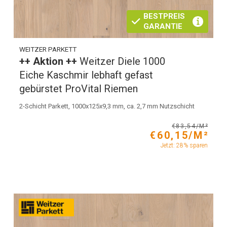
BESTPREIS
GARANTIE
WEITZER PARKETT
++ Aktion ++
Weitzer Diele 1000
Eiche Kaschmir lebhaft gefast
gebürstet ProVital Riemen
2-Schicht Parkett, 1000x125x9,3 mm, ca. 2,7 mm Nutzschicht
€83,54/M²
€60,15/M²
Jetzt: 28% sparen