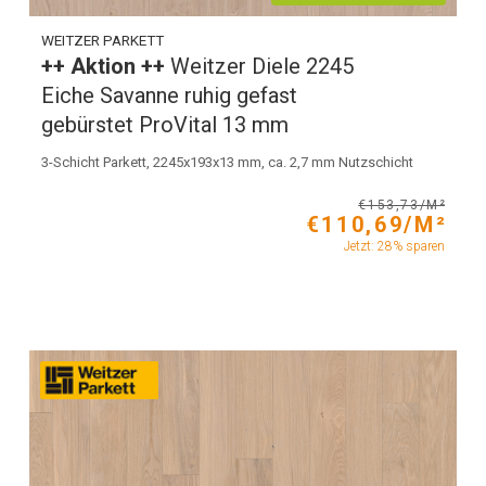
WEITZER PARKETT
++ Aktion ++
Weitzer Diele 2245
Eiche Savanne ruhig gefast
gebürstet ProVital 13 mm
3-Schicht Parkett, 2245x193x13 mm, ca. 2,7 mm Nutzschicht
€153,73/M²
€110,69/M²
Jetzt: 28% sparen