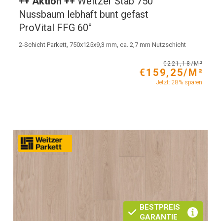
++ Aktion ++
Weitzer Stab 750
Nussbaum lebhaft bunt gefast
ProVital FFG 60°
2-Schicht Parkett, 750x125x9,3 mm, ca. 2,7 mm Nutzschicht
€221,18/M²
€159,25/M²
Jetzt: 28% sparen
BESTPREIS
GARANTIE