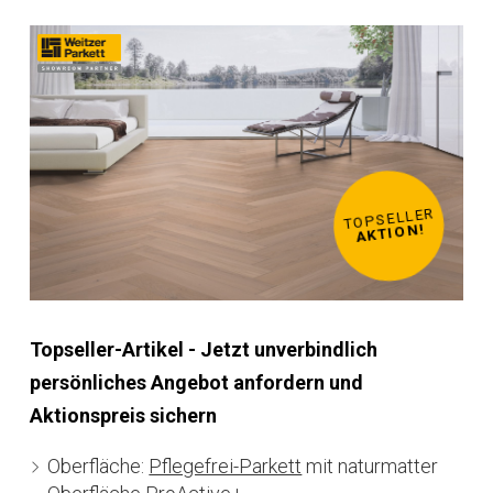
TOPSELLER
TOPSELLER
TOPSELLER
TOPSELLER
TOPSELLER
TOPSELLER
TOPSELLER
TOPSELLER
AKTION!
AKTION!
AKTION!
AKTION!
AKTION!
AKTION!
AKTION!
AKTION!
Topseller-Artikel - Jetzt unverbindlich
persönliches Angebot anfordern und
Aktionspreis sichern
Oberfläche:
Pflegefrei-Parkett
mit naturmatter