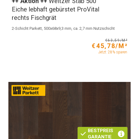
++ Aktion ++
Weitzer Stab 500
Eiche lebhaft gebürstet ProVital
rechts Fischgrät
2-Schicht Parkett, 500x68x9,3 mm, ca. 2,7 mm Nutzschicht
€63,59/M²
€45,78/M²
Jetzt: 28% sparen
BESTPREIS
GARANTIE