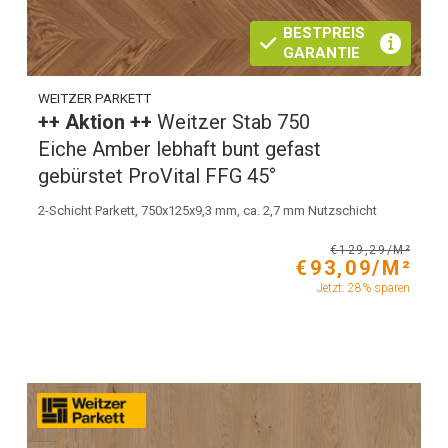
BESTPREIS
GARANTIE
WEITZER PARKETT
++ Aktion ++
Weitzer Stab 750
Eiche Amber lebhaft bunt gefast
gebürstet ProVital FFG 45°
2-Schicht Parkett, 750x125x9,3 mm, ca. 2,7 mm Nutzschicht
€129,29/M²
€93,09/M²
Jetzt: 28% sparen