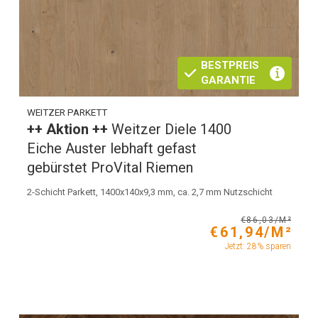
BESTPREIS
GARANTIE
WEITZER PARKETT
++ Aktion ++
Weitzer Diele 1400
Eiche Auster lebhaft gefast
gebürstet ProVital Riemen
2-Schicht Parkett, 1400x140x9,3 mm, ca. 2,7 mm Nutzschicht
€86,03/M²
€61,94/M²
Jetzt: 28% sparen