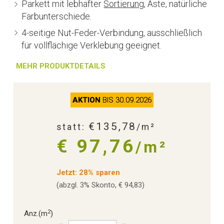
Parkett mit lebhafter
Sortierung
, Äste, natürliche
Farbunterschiede.
4-seitige Nut-Feder-Verbindung, ausschließlich
für vollflächige Verklebung geeignet.
MEHR PRODUKTDETAILS
AKTION
BIS 30.09.2026
€135,78
statt:
/m²
€ 97,76
/m²
Jetzt: 28% sparen
(abzgl. 3% Skonto, € 94,83)
2
Anz.
(m
)