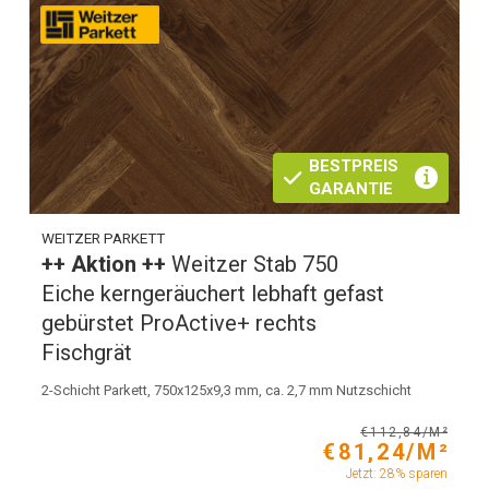
BESTPREIS
GARANTIE
WEITZER PARKETT
++ Aktion ++
Weitzer Stab 750
Eiche kerngeräuchert lebhaft gefast
gebürstet ProActive+ rechts
Fischgrät
2-Schicht Parkett, 750x125x9,3 mm, ca. 2,7 mm Nutzschicht
€112,84/M²
€81,24/M²
Jetzt: 28% sparen