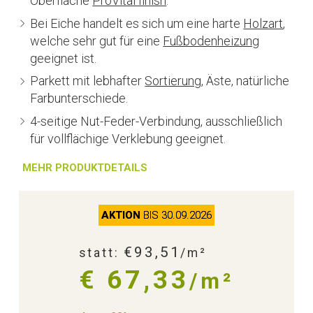
Oberfläche
ProVital finish
.
Bei Eiche handelt es sich um eine harte
Holzart
,
welche sehr gut für eine
Fußbodenheizung
geeignet ist.
Parkett mit lebhafter
Sortierung
, Äste, natürliche
Farbunterschiede.
4-seitige Nut-Feder-Verbindung, ausschließlich
für vollflächige Verklebung geeignet.
MEHR PRODUKTDETAILS
AKTION
BIS 30.09.2026
€93,51
statt:
/m²
€ 67,33
/m²