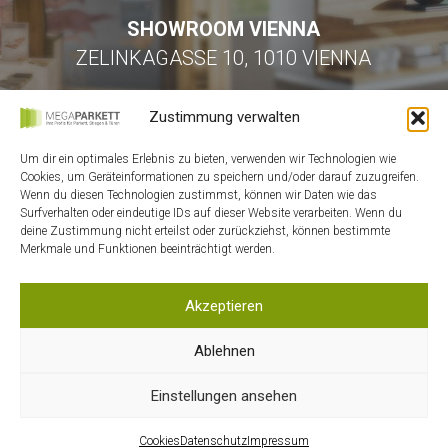
SHOWROOM VIENNA
ZELINKAGASSE 10, 1010 VIENNA
Zustimmung verwalten
Um dir ein optimales Erlebnis zu bieten, verwenden wir Technologien wie
Cookies, um Geräteinformationen zu speichern und/oder darauf zuzugreifen.
Wenn du diesen Technologien zustimmst, können wir Daten wie das
Surfverhalten oder eindeutige IDs auf dieser Website verarbeiten. Wenn du
HOME
deine Zustimmung nicht erteilst oder zurückziehst, können bestimmte
Merkmale und Funktionen beeinträchtigt werden.
KONTAKT
MEIN ACCOUNT
Akzeptieren
WARENKORB
DATENSCHUTZ
Ablehnen
AGB
Einstellungen ansehen
IMPRESSUM
COOKIES
Cookies
Datenschutz
Impressum