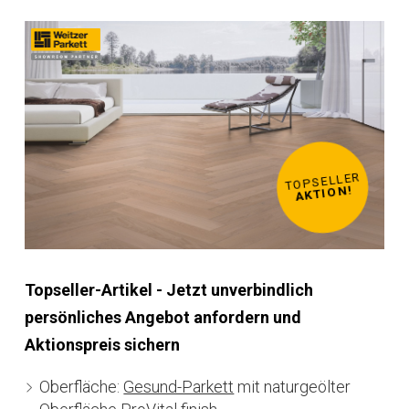
TOPSELLER
TOPSELLER
TOPSELLER
TOPSELLER
TOPSELLER
TOPSELLER
TOPSELLER
TOPSELLER
AKTION!
AKTION!
AKTION!
AKTION!
AKTION!
AKTION!
AKTION!
AKTION!
Topseller-Artikel - Jetzt unverbindlich
persönliches Angebot anfordern und
Aktionspreis sichern
Oberfläche:
Gesund-Parkett
mit naturgeölter