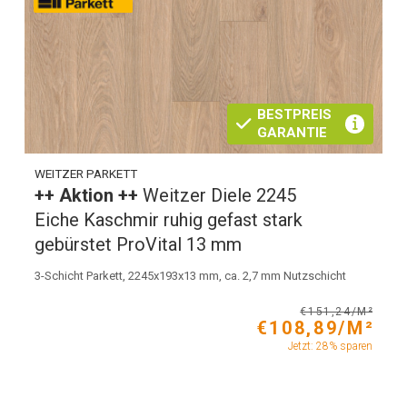
BESTPREIS
GARANTIE
WEITZER PARKETT
++ Aktion ++
Weitzer Diele 2245
Eiche Kaschmir ruhig gefast stark
gebürstet ProVital 13 mm
3-Schicht Parkett, 2245x193x13 mm, ca. 2,7 mm Nutzschicht
€151,24/M²
€108,89/M²
Jetzt: 28% sparen