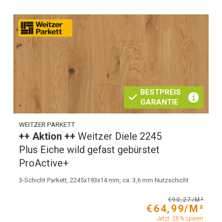
BESTPREIS
GARANTIE
WEITZER PARKETT
++ Aktion ++
Weitzer Diele 2245
Plus Eiche wild gefast gebürstet
ProActive+
3-Schicht Parkett, 2245x193x14 mm, ca. 3,6 mm Nutzschicht
€90,27/M²
€64,99/M²
Jetzt: 28% sparen