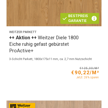
BESTPREIS
GARANTIE
WEITZER PARKETT
++ Aktion ++
Weitzer Diele 1800
Eiche ruhig gefast gebürstet
ProActive+
3-Schicht Parkett, 1800x175x11 mm, ca. 2,7 mm Nutzschicht
€125,30/M²
€90,22/M²
Jetzt: 28% sparen