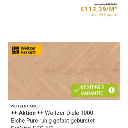
€156,10/M²
€112,39/M²
Jetzt: 28% sparen
BESTPREIS
GARANTIE
WEITZER PARKETT
++ Aktion ++
Weitzer Diele 1000
Eiche Pure ruhig gefast gebürstet