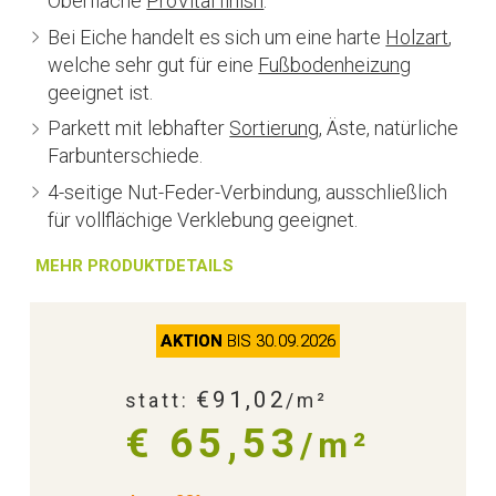
Oberfläche
ProVital finish
.
Bei Eiche handelt es sich um eine harte
Holzart
,
welche sehr gut für eine
Fußbodenheizung
geeignet ist.
Parkett mit lebhafter
Sortierung
, Äste, natürliche
Farbunterschiede.
4-seitige Nut-Feder-Verbindung, ausschließlich
für vollflächige Verklebung geeignet.
MEHR PRODUKTDETAILS
AKTION
BIS 30.09.2026
€91,02
statt:
/m²
€ 65,53
/m²