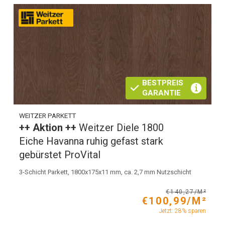
BESTPREIS
GARANTIE
WEITZER PARKETT
++ Aktion ++
Weitzer Diele 1800
Eiche Havanna ruhig gefast stark
gebürstet ProVital
3-Schicht Parkett, 1800x175x11 mm, ca. 2,7 mm Nutzschicht
€140,27/M²
€100,99/M²
Jetzt: 28% sparen