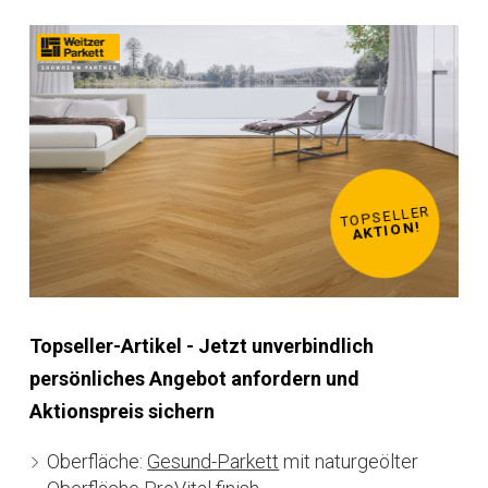
TOPSELLER
TOPSELLER
TOPSELLER
TOPSELLER
TOPSELLER
TOPSELLER
TOPSELLER
TOPSELLER
AKTION!
AKTION!
AKTION!
AKTION!
AKTION!
AKTION!
AKTION!
AKTION!
Topseller-Artikel - Jetzt unverbindlich
persönliches Angebot anfordern und
Aktionspreis sichern
Oberfläche:
Gesund-Parkett
mit naturgeölter