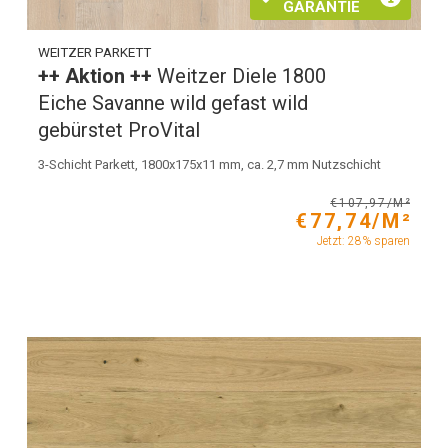
GARANTIE
WEITZER PARKETT
++ Aktion ++
Weitzer Diele 1800
Eiche Savanne wild gefast wild
gebürstet ProVital
3-Schicht Parkett, 1800x175x11 mm, ca. 2,7 mm Nutzschicht
€107,97/M²
€77,74/M²
Jetzt: 28% sparen