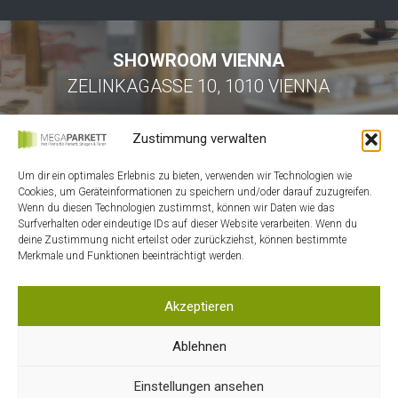
SHOWROOM VIENNA
ZELINKAGASSE 10, 1010 VIENNA
Zustimmung verwalten
Um dir ein optimales Erlebnis zu bieten, verwenden wir Technologien wie
Cookies, um Geräteinformationen zu speichern und/oder darauf zuzugreifen.
Wenn du diesen Technologien zustimmst, können wir Daten wie das
Surfverhalten oder eindeutige IDs auf dieser Website verarbeiten. Wenn du
HOME
deine Zustimmung nicht erteilst oder zurückziehst, können bestimmte
Merkmale und Funktionen beeinträchtigt werden.
KONTAKT
MEIN ACCOUNT
Akzeptieren
WARENKORB
DATENSCHUTZ
Ablehnen
AGB
Einstellungen ansehen
IMPRESSUM