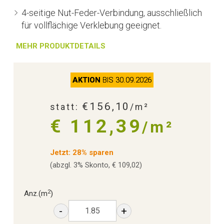
4-seitige Nut-Feder-Verbindung, ausschließlich
für vollflächige Verklebung geeignet.
MEHR PRODUKTDETAILS
AKTION
BIS 30.09.2026
€156,10
statt:
/m²
€ 112,39
/m²
Jetzt: 28% sparen
(abzgl. 3% Skonto, € 109,02)
2
Anz.
(m
)
-
+