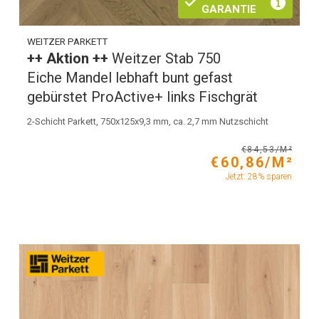
GARANTIE
WEITZER PARKETT
++ Aktion ++
Weitzer Stab 750
Eiche Mandel lebhaft bunt gefast
gebürstet ProActive+ links Fischgrät
2-Schicht Parkett, 750x125x9,3 mm, ca. 2,7 mm Nutzschicht
€84,53/M²
€60,86/M²
Jetzt: 28% sparen