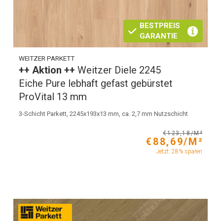
BESTPREIS
GARANTIE
WEITZER PARKETT
++ Aktion ++
Weitzer Diele 2245
Eiche Pure lebhaft gefast gebürstet
ProVital 13 mm
3-Schicht Parkett, 2245x193x13 mm, ca. 2,7 mm Nutzschicht
€123,18/M²
€88,69/M²
Jetzt: 28% sparen