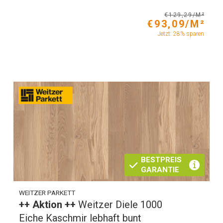
€129,29/M²
€93,09/M²
Jetzt: 28% sparen
BESTPREIS
GARANTIE
WEITZER PARKETT
++ Aktion ++
Weitzer Diele 1000
Eiche Kaschmir lebhaft bunt