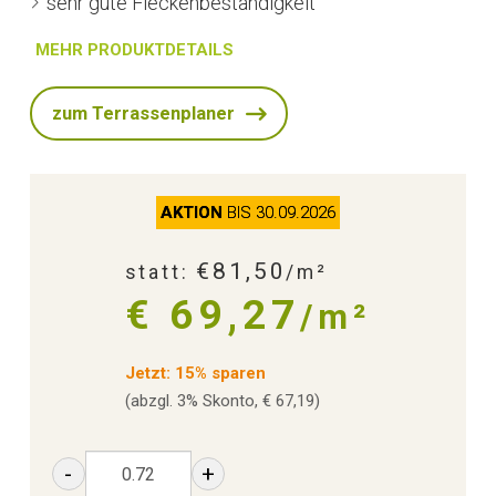
sehr gute Fleckenbeständigkeit
MEHR PRODUKTDETAILS
zum Terrassenplaner
AKTION
BIS 30.09.2026
€81,50
statt:
/m²
€ 69,27
/m²
Jetzt: 15% sparen
(abzgl. 3% Skonto, € 67,19)
-
+