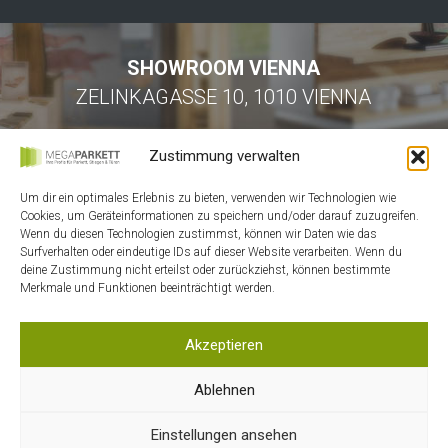
SHOWROOM VIENNA
ZELINKAGASSE 10, 1010 VIENNA
Zustimmung verwalten
Um dir ein optimales Erlebnis zu bieten, verwenden wir Technologien wie
Cookies, um Geräteinformationen zu speichern und/oder darauf zuzugreifen.
Wenn du diesen Technologien zustimmst, können wir Daten wie das
Surfverhalten oder eindeutige IDs auf dieser Website verarbeiten. Wenn du
HOME
deine Zustimmung nicht erteilst oder zurückziehst, können bestimmte
Merkmale und Funktionen beeinträchtigt werden.
KONTAKT
MEIN ACCOUNT
Akzeptieren
WARENKORB
DATENSCHUTZ
Ablehnen
AGB
Einstellungen ansehen
IMPRESSUM