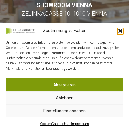
SHOWROOM VIENNA
ZELINKAGASSE 10, 1010 VIENNA
Zustimmung verwalten
Um dir ein optimales Erlebnis zu bieten, verwenden wir Technologien wie
Cookies, um Geräteinformationen zu speichern und/oder darauf zuzugreifen.
Wenn du diesen Technologien zustimmst, können wir Daten wie das
Surfverhalten oder eindeutige IDs auf dieser Website verarbeiten. Wenn du
HOME
deine Zustimmung nicht erteilst oder zurückziehst, können bestimmte
Merkmale und Funktionen beeinträchtigt werden.
KONTAKT
MEIN ACCOUNT
Akzeptieren
WARENKORB
DATENSCHUTZ
Ablehnen
AGB
Einstellungen ansehen
IMPRESSUM
COOKIES
Cookies
Datenschutz
Impressum