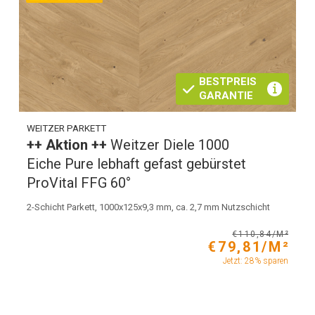
BESTPREIS
GARANTIE
WEITZER PARKETT
++ Aktion ++
Weitzer Diele 1000
Eiche Pure lebhaft gefast gebürstet
ProVital FFG 60°
2-Schicht Parkett, 1000x125x9,3 mm, ca. 2,7 mm Nutzschicht
€110,84/M²
€79,81/M²
Jetzt: 28% sparen