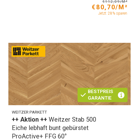
€112,09/M²
€80,70/M²
Jetzt: 28% sparen
BESTPREIS
GARANTIE
WEITZER PARKETT
++ Aktion ++
Weitzer Stab 500
Eiche lebhaft bunt gebürstet
ProActive+ FFG 60°