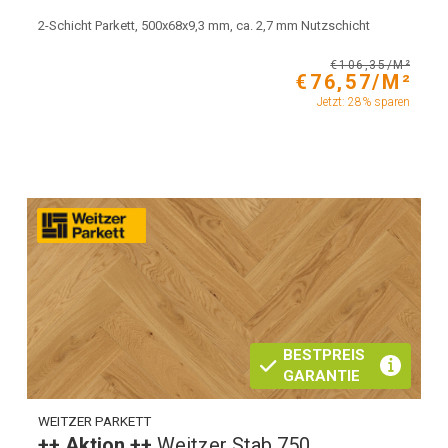
2-Schicht Parkett, 500x68x9,3 mm, ca. 2,7 mm Nutzschicht
€106,35/M²
€76,57/M²
Jetzt: 28% sparen
BESTPREIS
GARANTIE
WEITZER PARKETT
++ Aktion ++
Weitzer Stab 750