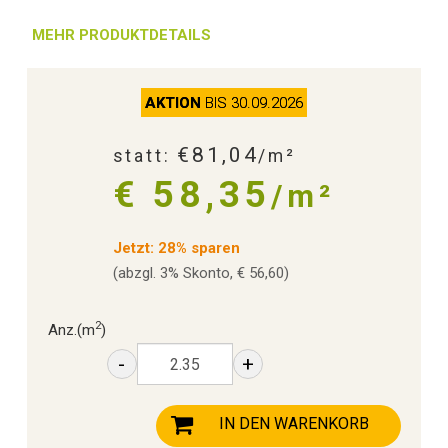
MEHR PRODUKTDETAILS
AKTION
BIS 30.09.2026
€81,04
statt:
/m²
€ 58,35
/m²
Jetzt: 28% sparen
(abzgl. 3% Skonto, € 56,60)
2
Anz.
(m
)
-
+
IN DEN WARENKORB