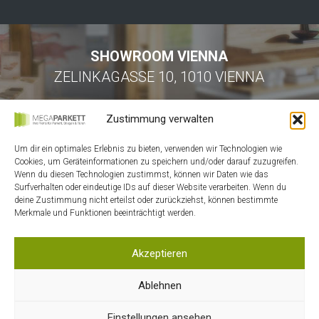
SHOWROOM VIENNA
ZELINKAGASSE 10, 1010 VIENNA
Zustimmung verwalten
Um dir ein optimales Erlebnis zu bieten, verwenden wir Technologien wie
Cookies, um Geräteinformationen zu speichern und/oder darauf zuzugreifen.
Wenn du diesen Technologien zustimmst, können wir Daten wie das
Surfverhalten oder eindeutige IDs auf dieser Website verarbeiten. Wenn du
HOME
deine Zustimmung nicht erteilst oder zurückziehst, können bestimmte
Merkmale und Funktionen beeinträchtigt werden.
KONTAKT
MEIN ACCOUNT
Akzeptieren
WARENKORB
DATENSCHUTZ
Ablehnen
AGB
Einstellungen ansehen