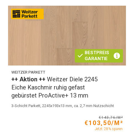
BESTPREIS
GARANTIE
WEITZER PARKETT
++ Aktion ++
Weitzer Diele 2245
Eiche Kaschmir ruhig gefast
gebürstet ProActive+ 13 mm
3-Schicht Parkett, 2245x193x13 mm, ca. 2,7 mm Nutzschicht
€143,76/M²
€103,50/M²
Jetzt: 28% sparen