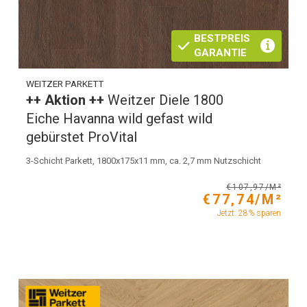
BESTPREIS
GARANTIE
WEITZER PARKETT
++ Aktion ++
Weitzer Diele 1800
Eiche Havanna wild gefast wild
gebürstet ProVital
3-Schicht Parkett, 1800x175x11 mm, ca. 2,7 mm Nutzschicht
€107,97/M²
€77,74/M²
Jetzt: 28% sparen