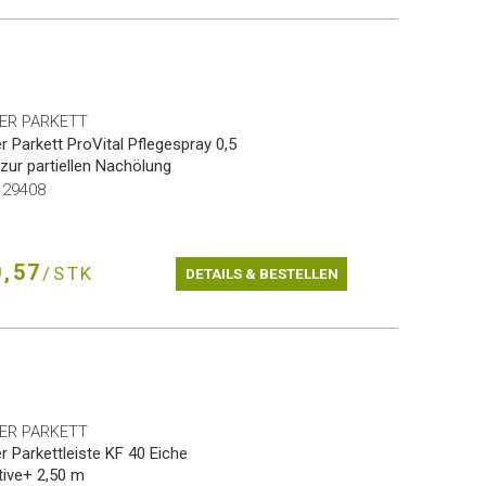
ER PARKETT
r Parkett ProVital Pflegespray 0,5
- zur partiellen Nachölung
r.29408
,57
/STK
DETAILS & BESTELLEN
ER PARKETT
r Parkettleiste KF 40 Eiche
ive+ 2,50 m