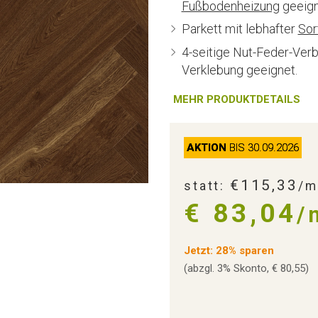
Fußbodenheizung
geeigne
Parkett mit lebhafter
Sor
4-seitige Nut-Feder-Verbi
Verklebung geeignet.
MEHR PRODUKTDETAILS
AKTION
BIS 30.09.2026
€115,33
statt:
/m
€ 83,04
/
Jetzt: 28% sparen
(abzgl. 3% Skonto, € 80,55)