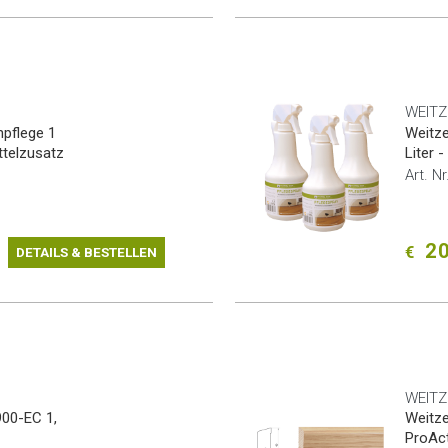
WEITZ
hpflege 1
Weitze
ttelzusatz
Liter 
Art. N
20
€
DETAILS & BESTELLEN
WEITZ
900-EC 1,
Weitze
ProAct