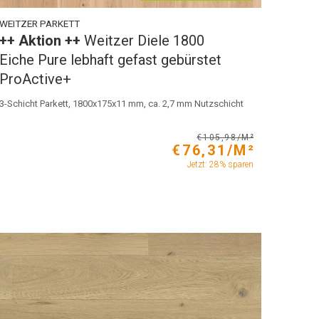
WEITZER PARKETT
++ Aktion ++
Weitzer Diele 1800
Eiche Pure lebhaft gefast gebürstet
ProActive+
3-Schicht Parkett, 1800x175x11 mm, ca. 2,7 mm Nutzschicht
€105,98/M²
€76,31/M²
Jetzt: 28% sparen