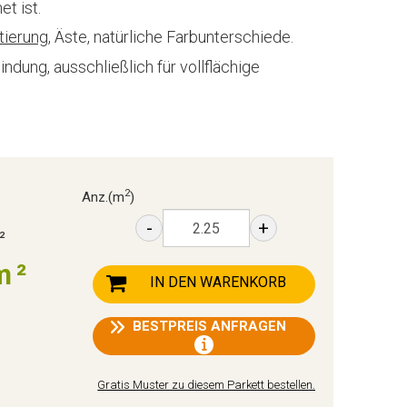
t ist.
tierung
, Äste, natürliche Farbunterschiede.
ndung, ausschließlich für vollflächige
2
Anz.
(m
)
-
+
²
m²
IN DEN WARENKORB
BESTPREIS ANFRAGEN
Gratis Muster zu diesem Parkett bestellen.