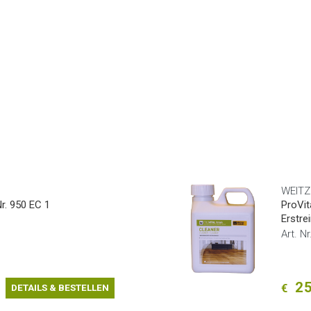
WEITZ
r. 950 EC 1
ProVit
Erstre
Art. N
25
€
DETAILS & BESTELLEN