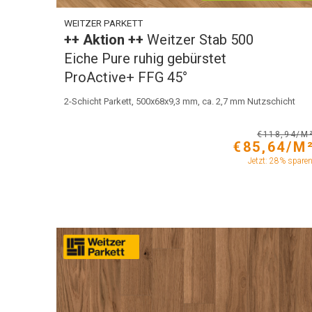
WEITZER PARKETT
++ Aktion ++
Weitzer Stab 500
Eiche Pure ruhig gebürstet
ProActive+ FFG 45°
2-Schicht Parkett, 500x68x9,3 mm, ca. 2,7 mm Nutzschicht
€118,94/M
€85,64/M
Jetzt: 28% spare