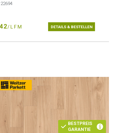
r.22694
42
/LFM
DETAILS & BESTELLEN
BESTPREIS
GARANTIE