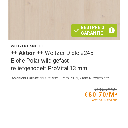
BESTPREIS
GARANTIE
WEITZER PARKETT
++ Aktion ++
Weitzer Diele 2245
Eiche Polar wild gefast
reliefgehobelt ProVital 13 mm
3-Schicht Parkett, 2245x193x13 mm, ca. 2,7 mm Nutzschicht
€112,09/M²
€80,70/M²
Jetzt: 28% sparen