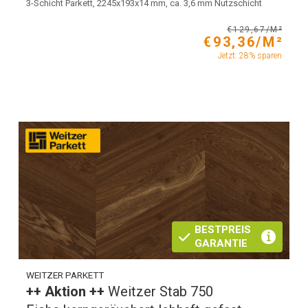
3-Schicht Parkett, 2245x193x14 mm, ca. 3,6 mm Nutzschicht
€129,67/M²
€93,36/M²
Jetzt: 28% sparen
BESTPREIS
GARANTIE
WEITZER PARKETT
++ Aktion ++
Weitzer Stab 750