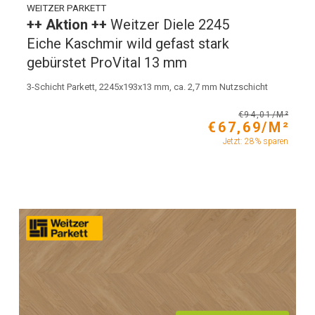
WEITZER PARKETT
++ Aktion ++
Weitzer Diele 2245
Eiche Kaschmir wild gefast stark
gebürstet ProVital 13 mm
3-Schicht Parkett, 2245x193x13 mm, ca. 2,7 mm Nutzschicht
€94,01/M²
€67,69/M²
Jetzt: 28% sparen