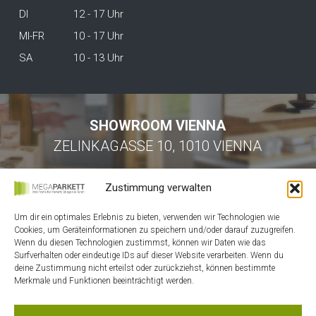
DI
12 - 17 Uhr
MI-FR
10 - 17 Uhr
SA
10 - 13 Uhr
SHOWROOM VIENNA
ZELINKAGASSE 10, 1010 VIENNA
Zustimmung verwalten
Um dir ein optimales Erlebnis zu bieten, verwenden wir Technologien wie
Cookies, um Geräteinformationen zu speichern und/oder darauf zuzugreifen.
Wenn du diesen Technologien zustimmst, können wir Daten wie das
Surfverhalten oder eindeutige IDs auf dieser Website verarbeiten. Wenn du
HOME
deine Zustimmung nicht erteilst oder zurückziehst, können bestimmte
Merkmale und Funktionen beeinträchtigt werden.
KONTAKT
MEIN ACCOUNT