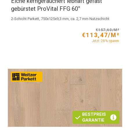
Eiche kerngeräuchert lebhaft gefast
gebürstet ProVital FFG 60°
2-Schicht Parkett, 750x125x9,3 mm, ca. 2,7 mm Nutzschicht
€157,60/M²
€113,47/M²
Jetzt: 28% sparen
BESTPREIS
GARANTIE