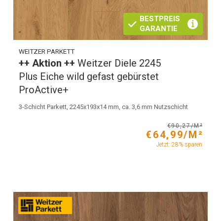
BESTPREIS
GARANTIE
WEITZER PARKETT
++ Aktion ++
Weitzer Diele 2245
Plus Eiche wild gefast gebürstet
ProActive+
3-Schicht Parkett, 2245x193x14 mm, ca. 3,6 mm Nutzschicht
€90,27/M²
€64,99/M²
Jetzt: 28% sparen