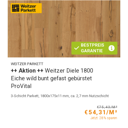
BESTPREIS
GARANTIE
WEITZER PARKETT
++ Aktion ++
Weitzer Diele 1800
Eiche wild bunt gefast gebürstet
ProVital
3-Schicht Parkett, 1800x175x11 mm, ca. 2,7 mm Nutzschicht
€75,43/M²
€54,31/M²
Jetzt: 28% sparen