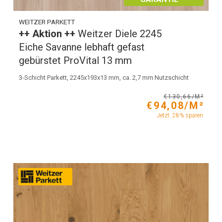
WEITZER PARKETT
++ Aktion ++
Weitzer Diele 2245
Eiche Savanne lebhaft gefast
gebürstet ProVital 13 mm
3-Schicht Parkett, 2245x193x13 mm, ca. 2,7 mm Nutzschicht
€130,66/M²
€94,08/M²
Jetzt: 28% sparen