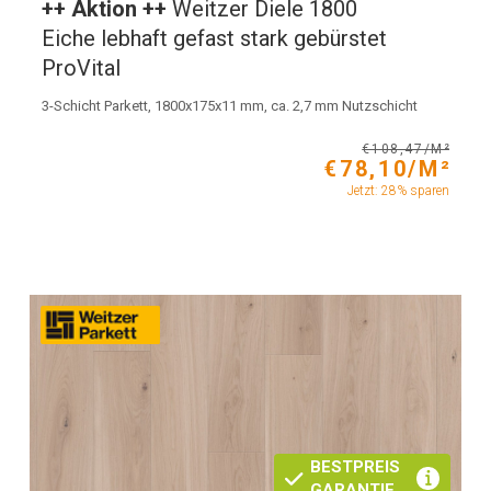
++ Aktion ++
Weitzer Diele 1800
Eiche lebhaft gefast stark gebürstet
ProVital
3-Schicht Parkett, 1800x175x11 mm, ca. 2,7 mm Nutzschicht
€108,47/M²
€78,10/M²
Jetzt: 28% sparen
BESTPREIS
GARANTIE