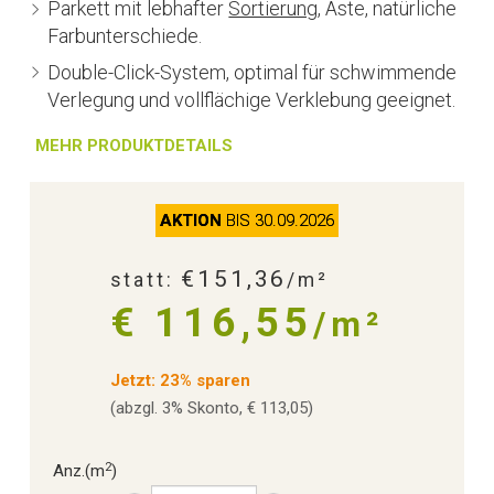
Parkett mit lebhafter
Sortierung
, Äste, natürliche
Farbunterschiede.
Double-Click-System, optimal für schwimmende
Verlegung und vollflächige Verklebung geeignet.
MEHR PRODUKTDETAILS
AKTION
BIS 30.09.2026
€151,36
statt:
/m²
€ 116,55
/m²
Jetzt: 23% sparen
(abzgl. 3% Skonto, € 113,05)
2
Anz.
(m
)