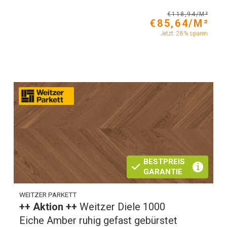
€118,94/M²
€85,64/M²
Jetzt: 28% sparen
BESTPREIS
GARANTIE
WEITZER PARKETT
++ Aktion ++
Weitzer Diele 1000
Eiche Amber ruhig gefast gebürstet