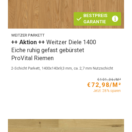
BESTPREIS
GARANTIE
WEITZER PARKETT
++ Aktion ++
Weitzer Diele 1400
Eiche ruhig gefast gebürstet
ProVital Riemen
2-Schicht Parkett, 1400x140x9,3 mm, ca. 2,7 mm Nutzschicht
€101,36/M²
€72,98/M²
Jetzt: 28% sparen