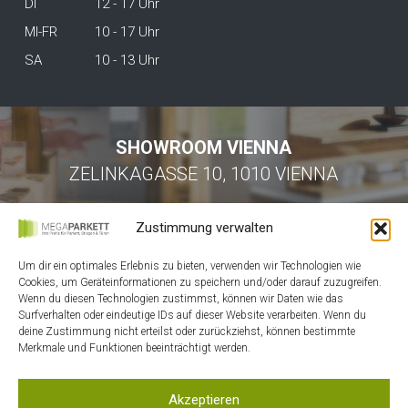
DI
12 - 17 Uhr
MI-FR
10 - 17 Uhr
SA
10 - 13 Uhr
SHOWROOM VIENNA
ZELINKAGASSE 10, 1010 VIENNA
Zustimmung verwalten
Um dir ein optimales Erlebnis zu bieten, verwenden wir Technologien wie
Cookies, um Geräteinformationen zu speichern und/oder darauf zuzugreifen.
Wenn du diesen Technologien zustimmst, können wir Daten wie das
Surfverhalten oder eindeutige IDs auf dieser Website verarbeiten. Wenn du
HOME
deine Zustimmung nicht erteilst oder zurückziehst, können bestimmte
Merkmale und Funktionen beeinträchtigt werden.
KONTAKT
MEIN ACCOUNT
Akzeptieren