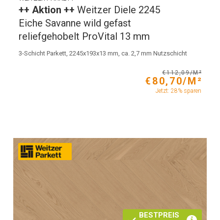
++ Aktion ++
Weitzer Diele 2245
Eiche Savanne wild gefast
reliefgehobelt ProVital 13 mm
3-Schicht Parkett, 2245x193x13 mm, ca. 2,7 mm Nutzschicht
€112,09/M²
€80,70/M²
Jetzt: 28% sparen
BESTPREIS