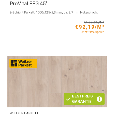
ProVital FFG 45°
2-Schicht Parkett, 1000x125x9,3 mm, ca. 2,7 mm Nutzschicht
€128,05/M²
€92,19/M²
Jetzt: 28% sparen
BESTPREIS
GARANTIE
WEITZER PARKETT