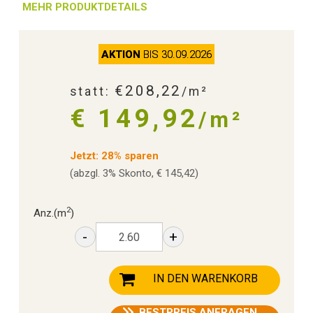
MEHR PRODUKTDETAILS
AKTION
BIS 30.09.2026
€208,22
statt:
/m²
€ 149,92
/m²
Jetzt: 28% sparen
(abzgl. 3% Skonto, € 145,42)
2
Anz.
(m
)
-
+
IN DEN WARENKORB
BESTPREIS ANFRAGEN