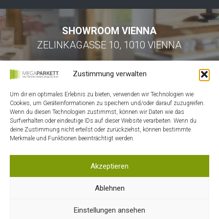
SHOWROOM VIENNA
ZELINKAGASSE 10, 1010 VIENNA
Zustimmung verwalten
Um dir ein optimales Erlebnis zu bieten, verwenden wir Technologien wie
Cookies, um Geräteinformationen zu speichern und/oder darauf zuzugreifen.
Wenn du diesen Technologien zustimmst, können wir Daten wie das
Surfverhalten oder eindeutige IDs auf dieser Website verarbeiten. Wenn du
HOME
deine Zustimmung nicht erteilst oder zurückziehst, können bestimmte
Merkmale und Funktionen beeinträchtigt werden.
KONTAKT
MEIN ACCOUNT
Akzeptieren
WARENKORB
DATENSCHUTZ
Ablehnen
AGB
Einstellungen ansehen
IMPRESSUM