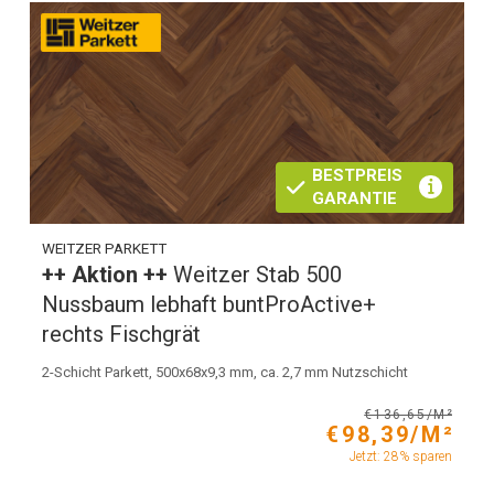
BESTPREIS
GARANTIE
WEITZER PARKETT
++ Aktion ++
Weitzer Stab 500
Nussbaum lebhaft buntProActive+
rechts Fischgrät
2-Schicht Parkett, 500x68x9,3 mm, ca. 2,7 mm Nutzschicht
€136,65/M²
€98,39/M²
Jetzt: 28% sparen