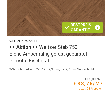
BESTPREIS
GARANTIE
WEITZER PARKETT
++ Aktion ++
Weitzer Stab 750
Eiche Amber ruhig gefast gebürstet
ProVital Fischgrät
2-Schicht Parkett, 750x125x9,3 mm, ca. 2,7 mm Nutzschicht
€116,33/M²
€83,76/M²
Jetzt: 28% sparen