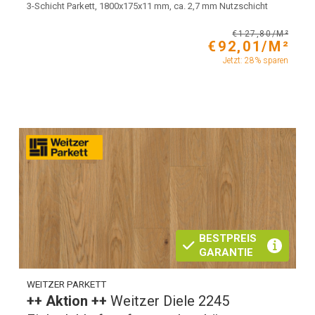
3-Schicht Parkett, 1800x175x11 mm, ca. 2,7 mm Nutzschicht
€127,80/M²
€92,01/M²
Jetzt: 28% sparen
BESTPREIS
GARANTIE
WEITZER PARKETT
++ Aktion ++
Weitzer Diele 2245