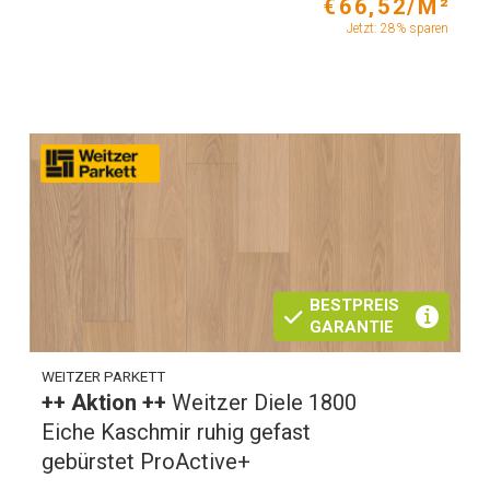
€66,52/M²
Jetzt: 28% sparen
BESTPREIS
GARANTIE
WEITZER PARKETT
++ Aktion ++
Weitzer Diele 1800
Eiche Kaschmir ruhig gefast
gebürstet ProActive+