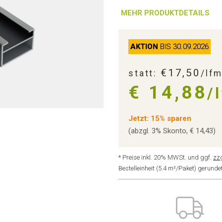
MEHR PRODUKTDETAILS
AKTION
BIS 30.09.2026
€17,50
statt:
/lf
€ 14,88
/
Jetzt: 15% sparen
(abzgl. 3% Skonto, € 14,43)
* Preise inkl. 20% MWSt. und ggf.
zz
Bestelleinheit (5.4 m²/Paket) gerun