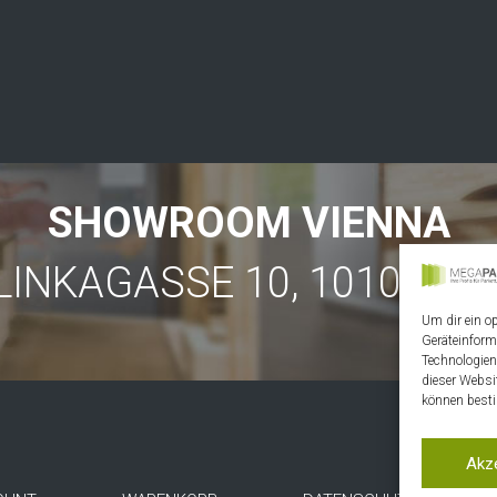
SHOWROOM VIENNA
LINKAGASSE 10, 1010 VIE
Um dir ein o
Geräteinform
Technologien
dieser Websi
können besti
Akz