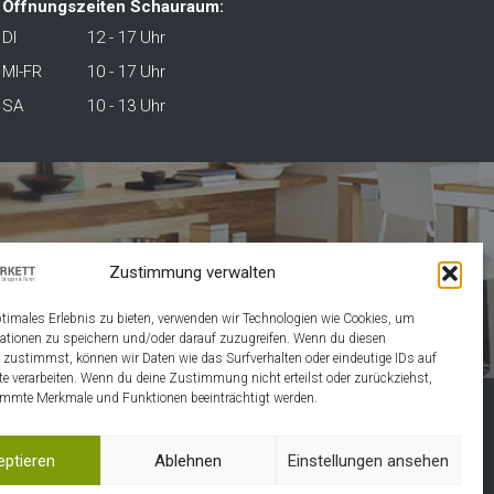
Öffnungszeiten Schauraum:
DI
12 - 17 Uhr
MI-FR
10 - 17 Uhr
SA
10 - 13 Uhr
NNA
Zustimmung verwalten
ptimales Erlebnis zu bieten, verwenden wir Technologien wie Cookies, um
ationen zu speichern und/oder darauf zuzugreifen. Wenn du diesen
 zustimmst, können wir Daten wie das Surfverhalten oder eindeutige IDs auf
te verarbeiten. Wenn du deine Zustimmung nicht erteilst oder zurückziehst,
mmte Merkmale und Funktionen beeinträchtigt werden.
eptieren
Ablehnen
Einstellungen ansehen